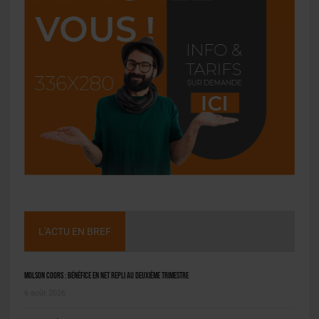
L'ACTU EN BREF
Molson Coors : bénéfice en net repli au deuxième trimestre
6 août 2026