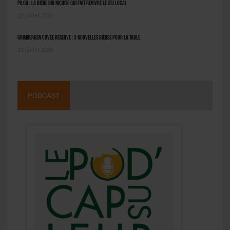
Pilou : la bière bio niçoise qui fait revivre le jeu local
22 juillet 2026
Grimbergen Cuvée Réserve : 3 nouvelles bières pour la table
21 juillet 2026
PODCAST