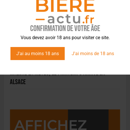
ACTUS
,
BRASSERIES
,
FILIÈRE AVAL
Renégocier avec la grande distribution pour
accuser le coût des matières premières
Confirmation de votre âge
Vous devez avoir 18 ans pour visiter ce site.
J'ai au moins 18 ans
J'ai moins de 18 ans
ACTUS
,
BRASSERIES
Malgré la météo, le printemps arrive en
Alsace