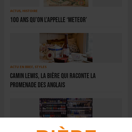
ACTUS
,
HISTOIRE
100 ans qu’on l’appelle ‘Meteor’
ACTU EN BREF
,
STYLES
Camin Lewis, la bière qui raconte la
Promenade des Anglais