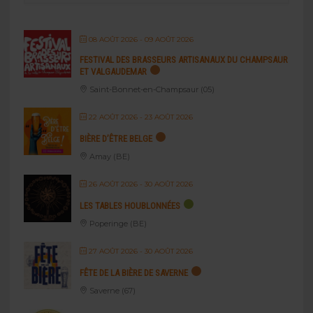
08 AOÛT 2026
- 09 AOÛT 2026
FESTIVAL DES BRASSEURS ARTISANAUX DU CHAMPSAUR
ET VALGAUDEMAR
Saint-Bonnet-en-Champsaur (05)
22 AOÛT 2026
- 23 AOÛT 2026
BIÈRE D’ÊTRE BELGE
Amay (BE)
26 AOÛT 2026
- 30 AOÛT 2026
LES TABLES HOUBLONNÉES
Poperinge (BE)
27 AOÛT 2026
- 30 AOÛT 2026
FÊTE DE LA BIÈRE DE SAVERNE
Saverne (67)