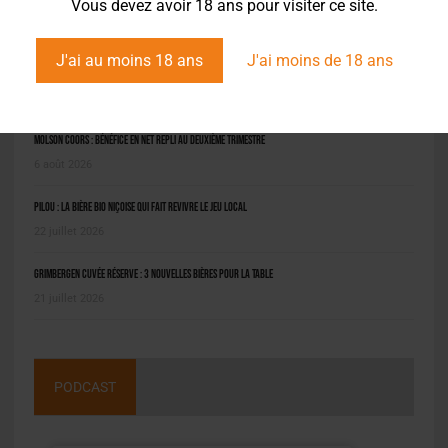
Vous devez avoir 18 ans pour visiter ce site.
J'ai au moins 18 ans
J'ai moins de 18 ans
L'ACTU EN BREF
Molson Coors : bénéfice en net repli au deuxième trimestre
6 août 2026
Pilou : la bière bio niçoise qui fait revivre le jeu local
22 juillet 2026
Grimbergen Cuvée Réserve : 3 nouvelles bières pour la table
21 juillet 2026
PODCAST