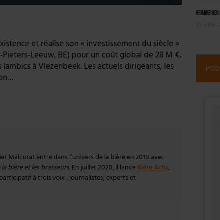
Grimbergen C
21 juillet
xistence et réalise son « investissement du siècle »
t-Pieters-Leeuw, BE) pour un coût global de 28 M €.
 lambics à Vlezenbeek. Les actuels dirigeants, les
POD
ion…
vier Malcurat entre dans l’univers de la bière en 2018 avec
la bière et les brasseurs
. En juillet 2020, il lance
Bière Actu
,
rticipatif à trois voix : journalistes, experts et