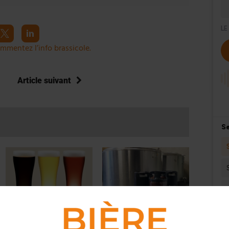
mmentez l’info brassicole.
Article suivant
ACTUS
,
CULTURE
ACTUS
,
BRASSERIES
La France, l’autre pays de la
Deux brasseries wallonnes
bière belge
unissent leurs forces pour