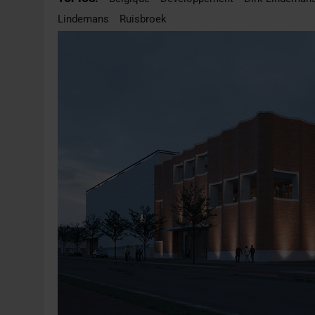
31 JUILLET 2026
|
PODCAST – BRASSERIE SAINTE COLOMBE, 30 ANS
Lindemans
Ruisbroek
7 AOÛT 2026
|
LA GRANDE RÉSERVE 2026 CÉLÈBRE LES 70 ANS DE