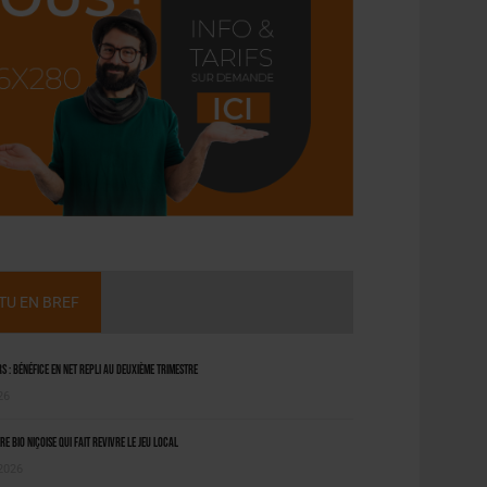
CTU EN BREF
 : bénéfice en net repli au deuxième trimestre
26
ère bio niçoise qui fait revivre le jeu local
 2026