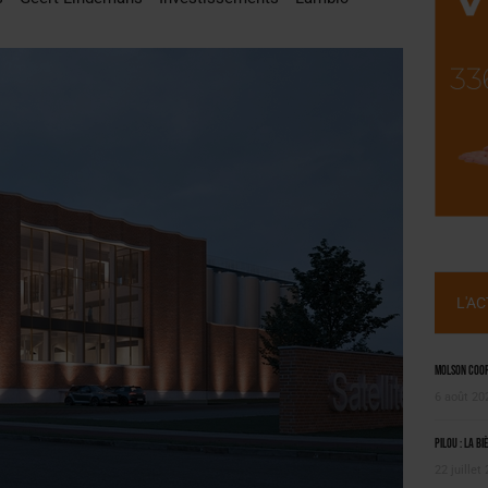
, PIONNIÈRE EN ILLE-ET-VILAINE
 LA CHIMAY BLEUE
L'A
Molson Coors
6 août 20
Pilou : la bi
22 juillet