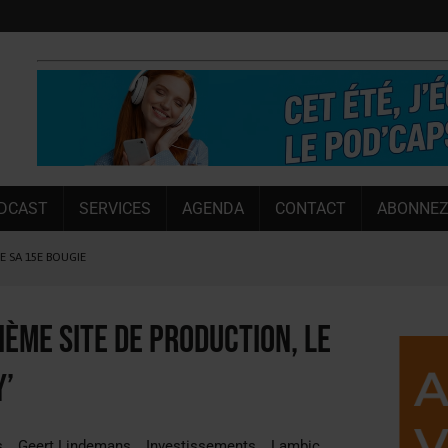
DCAST
SERVICES
AGENDA
CONTACT
ABONNEZ
LE SA 15E BOUGIE
 SEMESTRE
 CAPACITÉ DE 50 %
ème site de production, le
E L’ÉTÉ
y’
NT LE MARCHÉ [ÉTUDE]
NY MARTIN
s
Geert Lindemans
Investissements
Lambic