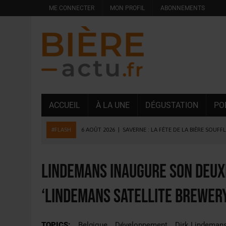
ME CONNECTER
MON PROFIL
ABONNEMENTS
ACCUEIL
À LA UNE
DÉGUSTATION
PO
#FLASH
6 AOÛT 2026
|
SAVERNE : LA FÊTE DE LA BIÈRE SOUFF
5 AOÛT 2026
|
HEINEKEN A SUPPRIMÉ 3 000 POSTES AU PREMIER
5 AOÛT 2026
|
ISÈRE : LA BRASSERIE DU DAUPHINÉ AUGMENTE SA
Lindemans inaugure son deuxi
4 AOÛT 2026
|
DESPERADOS AVENIDA : 3 INNOVATIONS LATINES D
‘Lindemans Satellite Brewer
4 AOÛT 2026
|
LA GÉNÉRATION Z ET LA MODÉRATION RÉINVENTE
3 AOÛT 2026
|
CONSOMMATION : LA VISION DU GROUPE ANTHO
TOPICS:
Belgique
Développement
Dirk Lindeman