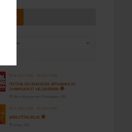
NEMENTS
08 AOÛT 2026
- 09 AOÛT 2026
FESTIVAL DES BRASSEURS ARTISANAUX DU
CHAMPSAUR ET VALGAUDEMAR
Saint-Bonnet-en-Champsaur (05)
22 AOÛT 2026
- 23 AOÛT 2026
BIÈRE D’ÊTRE BELGE
Amay (BE)