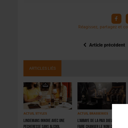
Réagissez, partagez et co
Article précédent
ARTICLES LIÉS
ACTUS
,
STYLES
ACTUS
,
BRASSERIES
Lindemans innove avec une
L’abbaye de la Paix Dieu veut
Pecheresse sans alcool
faire changer le nom de la