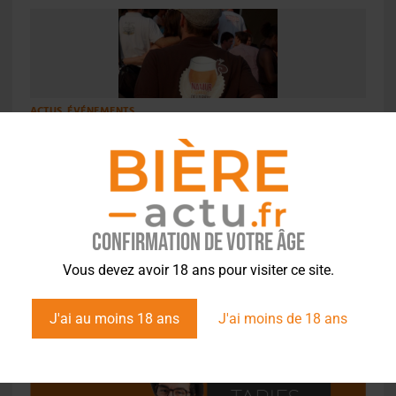
ACTUS
,
ÉVÉNEMENTS
La bière en cannette à l’honneur ce week-end à
Namur
Confirmation de votre âge
Vous devez avoir 18 ans pour visiter ce site.
J'ai au moins 18 ans
J'ai moins de 18 ans