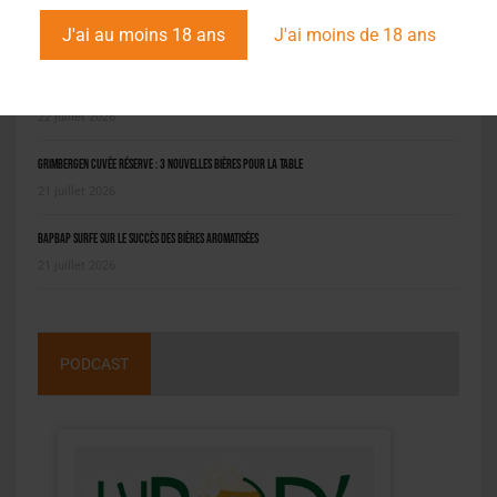
L'ACTU EN BREF
J'ai au moins 18 ans
J'ai moins de 18 ans
Pilou : la bière bio niçoise qui fait revivre le jeu local
22 juillet 2026
Grimbergen Cuvée Réserve : 3 nouvelles bières pour la table
21 juillet 2026
BAPBAP surfe sur le succès des bières aromatisées
21 juillet 2026
PODCAST