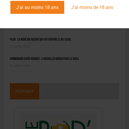
L'ACTU EN BREF
J'ai au moins 18 ans
J'ai moins de 18 ans
Molson Coors : bénéfice en net repli au deuxième trimestre
6 août 2026
Pilou : la bière bio niçoise qui fait revivre le jeu local
22 juillet 2026
Grimbergen Cuvée Réserve : 3 nouvelles bières pour la table
21 juillet 2026
PODCAST