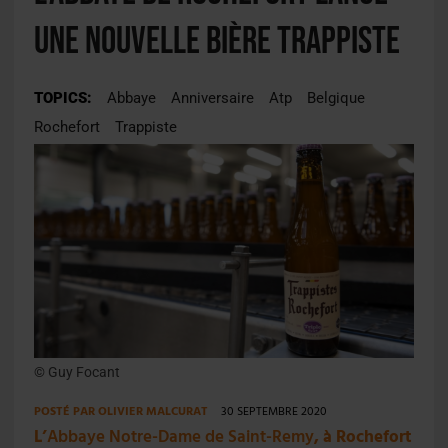
une nouvelle bière trappiste
TOPICS:
Abbaye
Anniversaire
Atp
Belgique
Rochefort
Trappiste
© Guy Focant
POSTÉ PAR
OLIVIER MALCURAT
30 SEPTEMBRE 2020
L’
Abbaye Notre-Dame de Saint-Remy
, à Rochefort