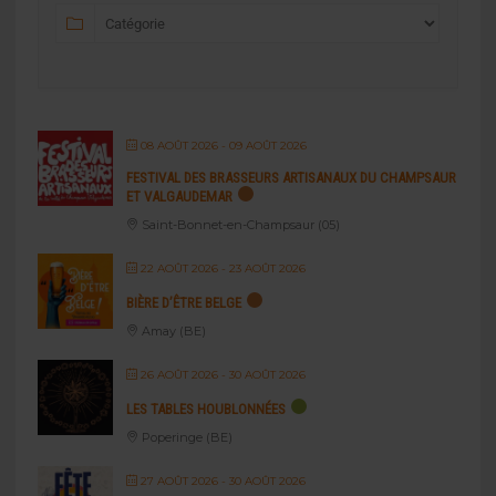
08 AOÛT 2026
- 09 AOÛT 2026
FESTIVAL DES BRASSEURS ARTISANAUX DU CHAMPSAUR
ET VALGAUDEMAR
Saint-Bonnet-en-Champsaur (05)
22 AOÛT 2026
- 23 AOÛT 2026
BIÈRE D’ÊTRE BELGE
Amay (BE)
26 AOÛT 2026
- 30 AOÛT 2026
LES TABLES HOUBLONNÉES
Poperinge (BE)
27 AOÛT 2026
- 30 AOÛT 2026