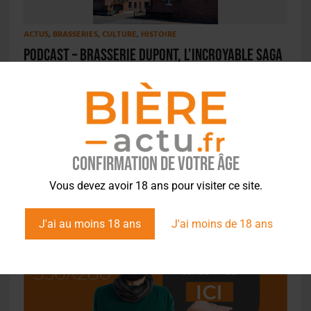
ACTUS
,
BRASSERIES
,
CULTURE
,
HISTOIRE
PODCAST – Brasserie Dupont, l’incroyable saga
de la Saison
Confirmation de votre âge
Vous devez avoir 18 ans pour visiter ce site.
J'ai au moins 18 ans
J'ai moins de 18 ans