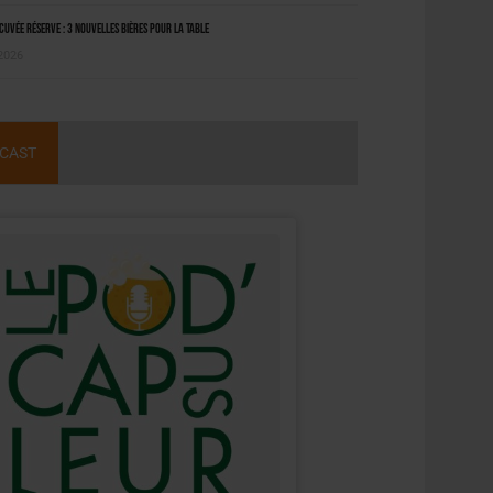
uvée Réserve : 3 nouvelles bières pour la table
 2026
CAST