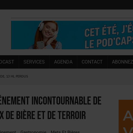
DCAST
SERVICES
AGENDA
CONTACT
ABONNEZ
ÈDE, 13 HL PERDUS
 LA CHIMAY BLEUE
OUGIE
vénement incontournable de
 SEMESTRE
 de bière et de terroir
 CAPACITÉ DE 50 %
E L’ÉTÉ
énement
Gastronomie
Mets Et Bières