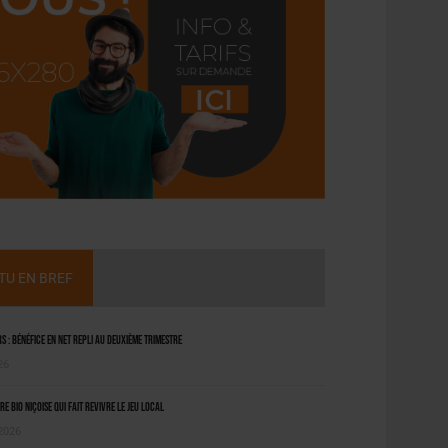
CTU EN BREF
 : bénéfice en net repli au deuxième trimestre
26
ère bio niçoise qui fait revivre le jeu local
 2026