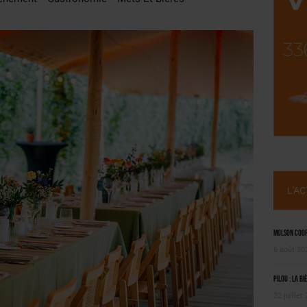
NT LE MARCHÉ [ÉTUDE]
2025
L'A
Molson Coors
6 août 20
Pilou : la bi
22 juillet