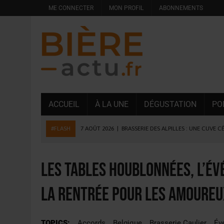
ME CONNECTER
MON PROFIL
ABONNEMENTS
ACCUEIL
À LA UNE
DÉGUSTATION
PO
#FLASH
7 AOÛT 2026
|
BRASSERIE DES ALPILLES : UNE CUVE C
7 AOÛT 2026
|
LA GRANDE RÉSERVE 2026 CÉLÈBRE LES 70 ANS DE
6 AOÛT 2026
|
SAVERNE : LA FÊTE DE LA BIÈRE SOUFFLE SA 15E B
Les Tables Houblonnées, l’é
5 AOÛT 2026
|
HEINEKEN A SUPPRIMÉ 3 000 POSTES AU PREMIER
la rentrée pour les amoureux
5 AOÛT 2026
|
ISÈRE : LA BRASSERIE DU DAUPHINÉ AUGMENTE SA
4 AOÛT 2026
|
DESPERADOS AVENIDA : 3 INNOVATIONS LATINES D
TOPICS:
Accords
Belgique
Brasserie Caulier
Év