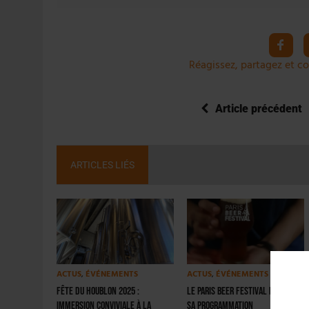
Réagissez, partagez et co
Article précédent
ARTICLES LIÉS
ACTUS
,
ÉVÉNEMENTS
ACTUS
,
ÉVÉNEMENTS
Fête du Houblon 2025 :
Le Paris Beer Festival dévoile
immersion conviviale à la
sa programmation