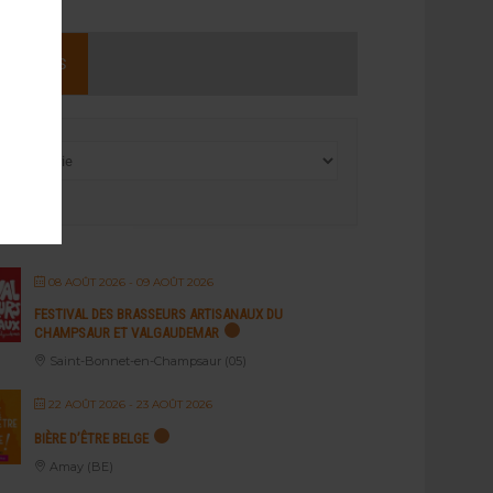
NEMENTS
08 AOÛT 2026
- 09 AOÛT 2026
FESTIVAL DES BRASSEURS ARTISANAUX DU
CHAMPSAUR ET VALGAUDEMAR
Saint-Bonnet-en-Champsaur (05)
22 AOÛT 2026
- 23 AOÛT 2026
BIÈRE D’ÊTRE BELGE
Amay (BE)