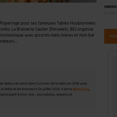
Grimbergen C
21 juillet
ns à Poperinge pour ses fameuses Tables Houblonnées
iles. La Brasserie Caulier (Péruwelz, BE) organise
astronomique avec accords mets-bières et mini bal
POD
amateurs…
vier Malcurat entre dans l’univers de la bière en 2018 avec
la bière et les brasseurs
. En juillet 2020, il lance
Bière Actu
,
rticipatif à trois voix : journalistes, experts et