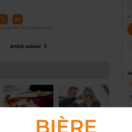
mmentez l’info brassicole.
Article suivant
ACTUS
,
FILIÈRE AVAL
ACTUS
,
ÉVÉNEMENTS
Confrontée à la pénurie de
Les inscriptions au Brussels
personnel dans l’Horeca,
Beer Challenge 2020 sont en