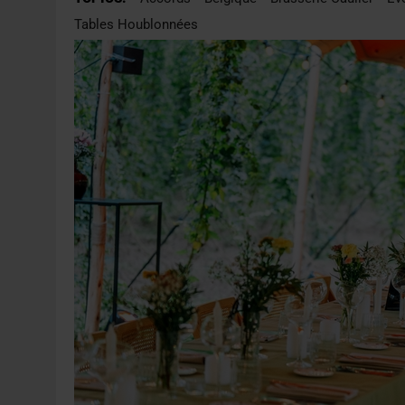
4 AOÛT 2026
|
LA GÉNÉRATION Z ET LA MODÉRATION RÉINVENTE
Tables Houblonnées
7 AOÛT 2026
|
LES EXPORTATIONS DE L’UE CHUTENT DE 11 % EN 