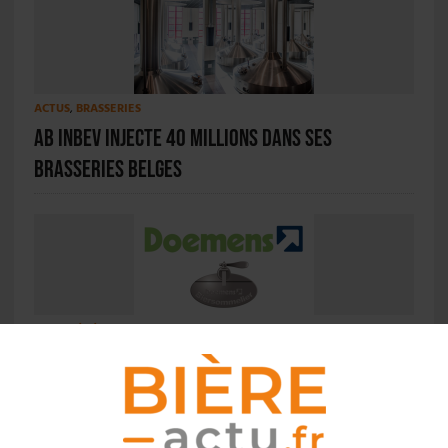
ACTUS
,
BRASSERIES
AB InBev injecte 40 millions dans ses
brasseries belges
ACTUS
,
ÉVÉNEMENTS
La certification Sommelier Bière Doemens
proposée pour la première fois en Belgique