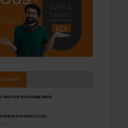
CTU EN BREF
 : bénéfice en net repli au deuxième trimestre
26
ère bio niçoise qui fait revivre le jeu local
 2026