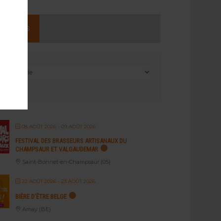
NEMENTS
08 AOÛT 2026
- 09 AOÛT 2026
FESTIVAL DES BRASSEURS ARTISANAUX DU
CHAMPSAUR ET VALGAUDEMAR
Saint-Bonnet-en-Champsaur (05)
22 AOÛT 2026
- 23 AOÛT 2026
BIÈRE D’ÊTRE BELGE
Amay (BE)