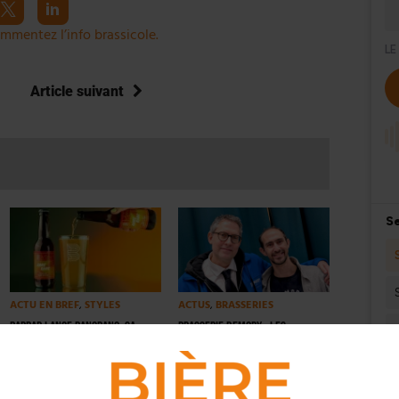
mmentez l’info brassicole.
Article suivant
ACTU EN BREF
,
STYLES
ACTUS
,
BRASSERIES
Bapbap lance Bangbang, sa
Brasserie Demory : les
première bière sans alcool
fondateurs tirent leur
révérence [INTERVIEW]