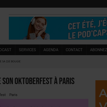
DCAST
SERVICES
AGENDA
CONTACT
ABONNEZ
LE SA 15E BOUGIE
 SEMESTRE
 CAPACITÉ DE 50 %
 son Oktoberfest à Paris
E L’ÉTÉ
NT LE MARCHÉ [ÉTUDE]
fest
Paris
NY MARTIN