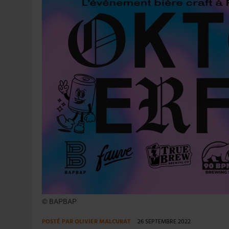
31 JUILLET 2026
|
PODCAST – BRASSERIE SAINTE COLOMBE, 30 ANS
7 AOÛT 2026
|
LA GRANDE RÉSERVE 2026 CÉLÈBRE LES 70 ANS DE
© BAPBAP
POSTÉ PAR
OLIVIER MALCURAT
26 SEPTEMBRE 2022