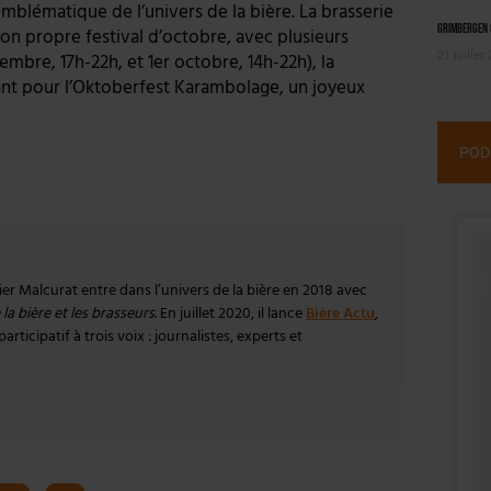
mblématique de l’univers de la bière. La brasserie
Grimbergen C
n propre festival d’octobre, avec plusieurs
21 juillet
mbre, 17h-22h, et 1er octobre, 14h-22h), la
nt pour l’Oktoberfest Karambolage, un joyeux
POD
vier Malcurat entre dans l’univers de la bière en 2018 avec
la bière et les brasseurs
. En juillet 2020, il lance
Bière Actu
,
rticipatif à trois voix : journalistes, experts et