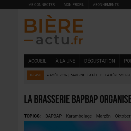
ME CONNECTER
MON PROFIL
ABONNEMENTS
ACCUEIL
À LA UNE
DÉGUSTATION
PO
#FLASH
6 AOÛT 2026
|
SAVERNE : LA FÊTE DE LA BIÈRE SOUFF
5 AOÛT 2026
|
HEINEKEN A SUPPRIMÉ 3 000 POSTES AU PREMIER
5 AOÛT 2026
|
ISÈRE : LA BRASSERIE DU DAUPHINÉ AUGMENTE SA
La Brasserie BAPBAP organise
4 AOÛT 2026
|
DESPERADOS AVENIDA : 3 INNOVATIONS LATINES D
4 AOÛT 2026
|
LA GÉNÉRATION Z ET LA MODÉRATION RÉINVENTE
TOPICS:
BAPBAP
Karambolage
Marzën
Oktober
3 AOÛT 2026
|
CONSOMMATION : LA VISION DU GROUPE ANTHO