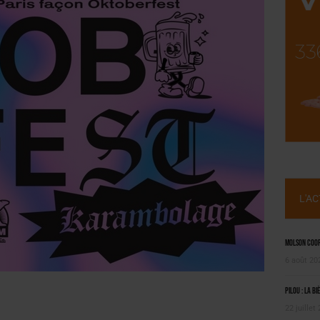
, PIONNIÈRE EN ILLE-ET-VILAINE
 LA CHIMAY BLEUE
L'A
Molson Coors
6 août 20
Pilou : la bi
22 juillet