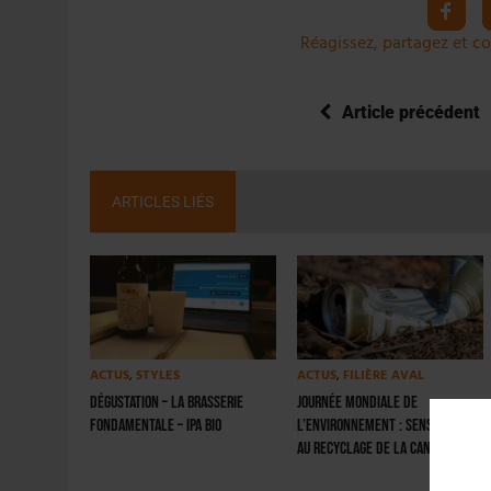
Réagissez, partagez et co
Article précédent
ARTICLES LIÉS
ACTUS
,
STYLES
ACTUS
,
FILIÈRE AVAL
Dégustation – La Brasserie
Journée mondiale de
Fondamentale – IPA Bio
l’environnement : sensibiliser
au recyclage de la canette