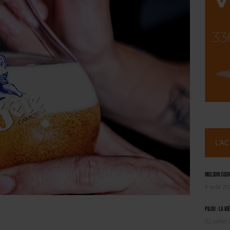
, PIONNIÈRE EN ILLE-ET-VILAINE
 LA CHIMAY BLEUE
L'A
Molson Coors
6 août 20
Pilou : la bi
22 juillet