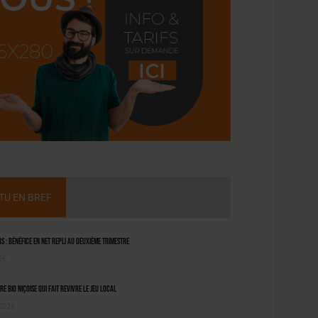
CTU EN BREF
 : bénéfice en net repli au deuxième trimestre
26
ère bio niçoise qui fait revivre le jeu local
 2026