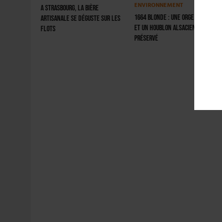
ENVIRONNEMENT
A Strasbourg, la bière
1664 Blonde : une orge durable
artisanale se déguste sur les
et un houblon alsacien
flots
préservé