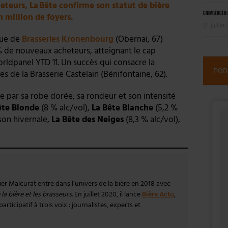
teurs, La Bête confirme son statut de bière
Grimbergen C
 million de foyers.
21 juillet
que de
Brasseries Kronenbourg
(Obernai, 67)
% de nouveaux acheteurs, atteignant le cap
rldpanel YTD 11. Un succès qui consacre la
POD
s de la Brasserie Castelain (Bénifontaine, 62).
e par sa robe dorée, sa rondeur et son intensité
ête Blonde
(8 % alc/vol),
La Bête Blanche
(5,2 %
ison hivernale,
La Bête des Neiges
(8,3 % alc/vol),
vier Malcurat entre dans l’univers de la bière en 2018 avec
la bière et les brasseurs
. En juillet 2020, il lance
Bière Actu
,
rticipatif à trois voix : journalistes, experts et