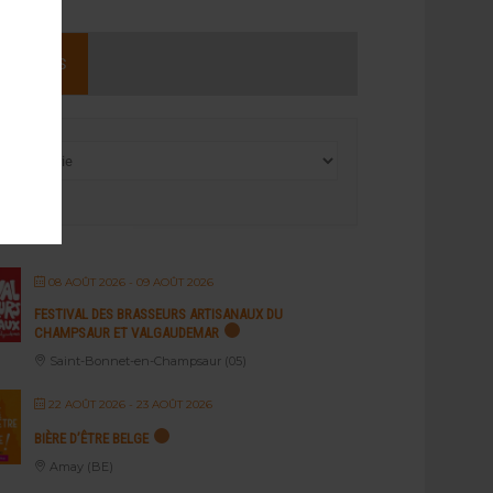
NEMENTS
08 AOÛT 2026
- 09 AOÛT 2026
FESTIVAL DES BRASSEURS ARTISANAUX DU
CHAMPSAUR ET VALGAUDEMAR
Saint-Bonnet-en-Champsaur (05)
22 AOÛT 2026
- 23 AOÛT 2026
BIÈRE D’ÊTRE BELGE
Amay (BE)