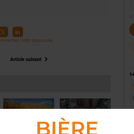
mmentez l’info brassicole.
Article suivant
ACTUS
,
FILIÈRE AMONT
ACTUS
,
BRASSERIES