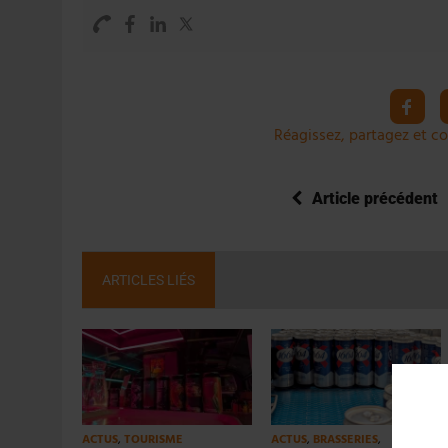
Réagissez, partagez et co
Article précédent
ARTICLES LIÉS
ACTUS
,
TOURISME
ACTUS
,
BRASSERIES
,