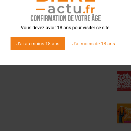
Le Groupe Soufflet absorbe la
1 brasserie sur 10 menacée de
Société des Malteries d’Alsace
fermeture en 2023 [ÉTUDE]
Confirmation de votre âge
ÉVÉ
Vous devez avoir 18 ans pour visiter ce site.
J'ai au moins 18 ans
J'ai moins de 18 ans