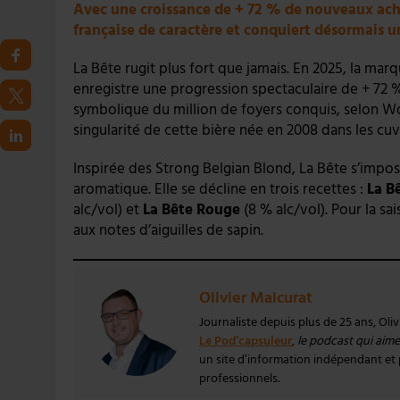
Avec une croissance de + 72 % de nouveaux ache
française de caractère et conquiert désormais un
La Bête rugit plus fort que jamais. En 2025, la mar
enregistre une progression spectaculaire de + 72 
symbolique du million de foyers conquis, selon Wo
singularité de cette bière née en 2008 dans les cuve
Inspirée des Strong Belgian Blond, La Bête s’impos
aromatique. Elle se décline en trois recettes :
La B
alc/vol) et
La Bête Rouge
(8 % alc/vol). Pour la sa
aux notes d’aiguilles de sapin.
Olivier Malcurat
Journaliste depuis plus de 25 ans, Oli
Le Pod’capsuleur
,
le podcast qui aime 
un site d’information indépendant et pa
professionnels.