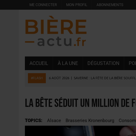
ME CONNECTER
MON PROFIL
ABONNEMENTS
ACCUEIL
À LA UNE
DÉGUSTATION
PO
#FLASH
6 AOÛT 2026
|
SAVERNE : LA FÊTE DE LA BIÈRE SOUFF
5 AOÛT 2026
|
HEINEKEN A SUPPRIMÉ 3 000 POSTES AU PREMIER
5 AOÛT 2026
|
ISÈRE : LA BRASSERIE DU DAUPHINÉ AUGMENTE SA
La Bête séduit un million de 
4 AOÛT 2026
|
DESPERADOS AVENIDA : 3 INNOVATIONS LATINES D
4 AOÛT 2026
|
LA GÉNÉRATION Z ET LA MODÉRATION RÉINVENTE
TOPICS:
Alsace
Brasseries Kronenbourg
Consom
3 AOÛT 2026
|
CONSOMMATION : LA VISION DU GROUPE ANTHO