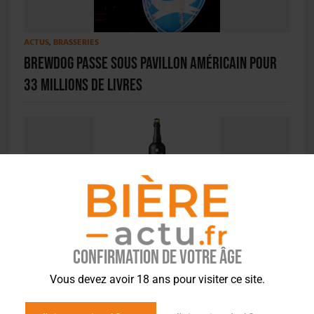
ACTUS
,
BRASSERIES
BrewDog passe sous pavillon américain pour
33 millions de livres
ACTUS
,
BRASSERIES
Castelain tente de sauver 300 HL en créant
une bière solidaire. Un tiers du stock déjà
Confirmation de votre âge
vendu !
Vous devez avoir 18 ans pour visiter ce site.