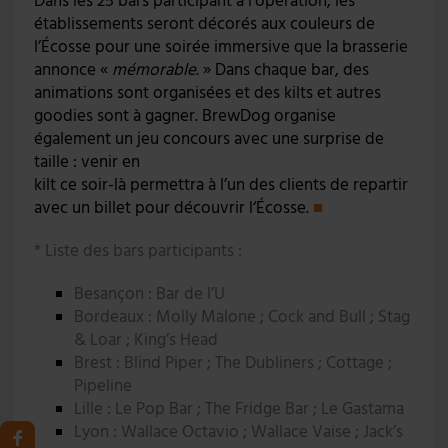
Dans les 25 bars participant à l’opération, les
établissements seront décorés aux couleurs de
l’Écosse pour une soirée immersive que la brasserie
annonce «
mémorable
. » Dans chaque bar, des
animations sont organisées et des kilts et autres
goodies sont à gagner. BrewDog organise
également un jeu concours avec une surprise de
taille : venir en
kilt ce soir-là permettra à l’un des clients de repartir
avec un billet pour découvrir l‘Écosse.
■
* Liste des bars participants :
Besançon : Bar de l’U
Bordeaux : Molly Malone ; Cock and Bull ; Stag
& Loar ; King’s Head
Brest : Blind Piper ; The Dubliners ; Cottage ;
Pipeline
Lille : Le Pop Bar ; The Fridge Bar ; Le Gastama
Lyon : Wallace Octavio ; Wallace Vaise ; Jack’s