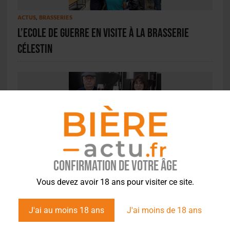
ACTUS
,
BRASSERIES
L’Ecole de Guerre en visite à la Brasserie
Célestin
ACTUS
,
BRASSERIES
,
HISTOIRE
La Choulette, entre tradition et modernité
Confirmation de votre âge
Vous devez avoir 18 ans pour visiter ce site.
J'ai au moins 18 ans
J'ai moins de 18 ans