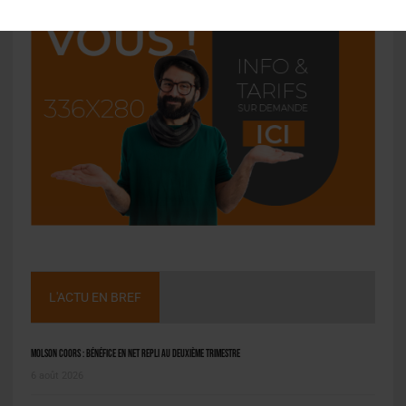
L'ACTU EN BREF
Molson Coors : bénéfice en net repli au deuxième trimestre
6 août 2026