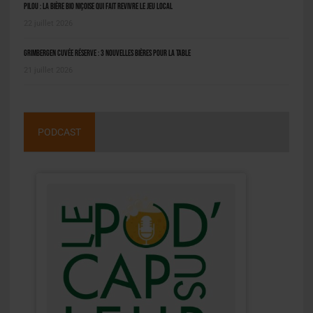
Pilou : la bière bio niçoise qui fait revivre le jeu local
22 juillet 2026
Grimbergen Cuvée Réserve : 3 nouvelles bières pour la table
21 juillet 2026
PODCAST