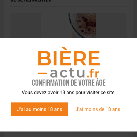
ACTUS
,
ÉVÉNEMENTS
Le CGA des bières déménage et change de dates
Confirmation de votre âge
Vous devez avoir 18 ans pour visiter ce site.
ACTUS
,
CONCOURS
J'ai au moins 18 ans
J'ai moins de 18 ans
CGA 2026 : 126 médailles pour les adhérents
de Brasseurs de France