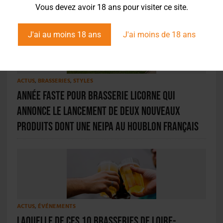
Vous devez avoir 18 ans pour visiter ce site.
J'ai au moins 18 ans
J'ai moins de 18 ans
ACTUS
,
BRASSERIES
,
STYLES
Année faste pour Brasserie Licorne qui
annonce le lancement de deux nouveaux
produits dont une NEIPA au houblon français
ACTUS
,
ÉVÉNEMENTS
Laquelle de ces 10 brasseries de Loire-