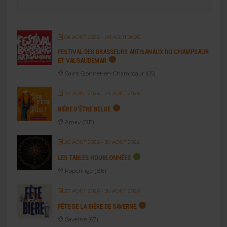
08 AOÛT 2026
- 09 AOÛT 2026
FESTIVAL DES BRASSEURS ARTISANAUX DU CHAMPSAUR
ET VALGAUDEMAR
Saint-Bonnet-en-Champsaur (05)
22 AOÛT 2026
- 23 AOÛT 2026
BIÈRE D’ÊTRE BELGE
Amay (BE)
26 AOÛT 2026
- 30 AOÛT 2026
LES TABLES HOUBLONNÉES
Poperinge (BE)
27 AOÛT 2026
- 30 AOÛT 2026
FÊTE DE LA BIÈRE DE SAVERNE
Saverne (67)