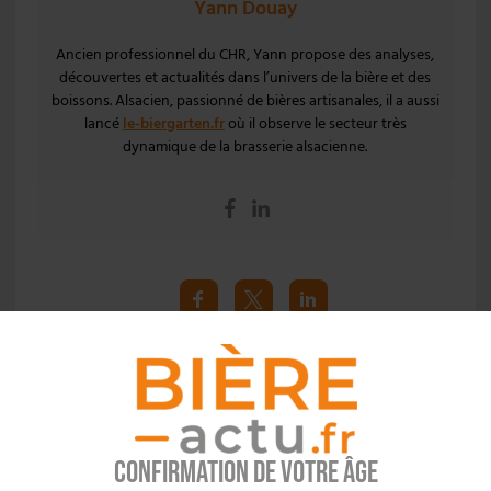
Yann Douay
Ancien professionnel du CHR, Yann propose des analyses,
découvertes et actualités dans l’univers de la bière et des
boissons. Alsacien, passionné de bières artisanales, il a aussi
lancé
le-biergarten.fr
où il observe le secteur très
dynamique de la brasserie alsacienne.
Réagissez, partagez et commentez l’info brassicole.
Article précédent
Article suivant
Confirmation de votre âge
ARTICLES LIÉS