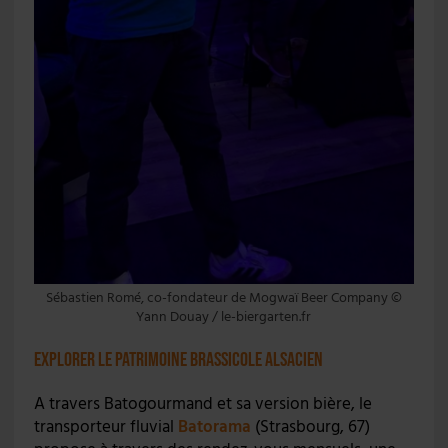
Sébastien Romé, co-fondateur de Mogwaï Beer Company ©
Yann Douay / le-biergarten.fr
Explorer le patrimoine brassicole alsacien
A travers Batogourmand et sa version bière, le
transporteur fluvial
Batorama
(Strasbourg, 67)