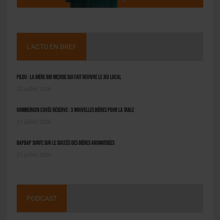
L'ACTU EN BREF
Pilou : la bière bio niçoise qui fait revivre le jeu local
22 juillet 2026
Grimbergen Cuvée Réserve : 3 nouvelles bières pour la table
21 juillet 2026
BAPBAP surfe sur le succès des bières aromatisées
21 juillet 2026
PODCAST