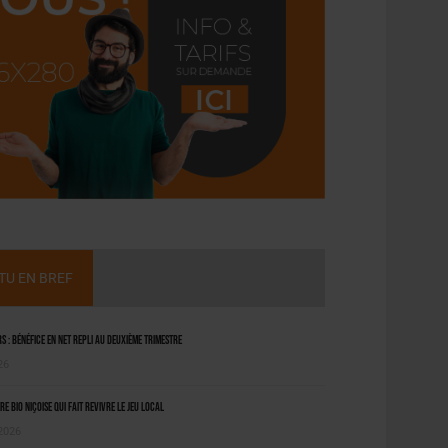
CTU EN BREF
 : bénéfice en net repli au deuxième trimestre
26
ère bio niçoise qui fait revivre le jeu local
 2026