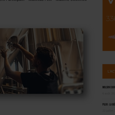
NT LE MARCHÉ [ÉTUDE]
2025
L'A
Molson Coors
6 août 20
Pilou : la bi
22 juillet