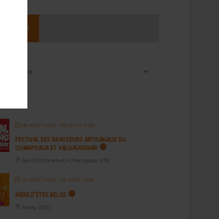
NEMENTS
08 AOÛT 2026
- 09 AOÛT 2026
FESTIVAL DES BRASSEURS ARTISANAUX DU
CHAMPSAUR ET VALGAUDEMAR
Saint-Bonnet-en-Champsaur (05)
22 AOÛT 2026
- 23 AOÛT 2026
BIÈRE D’ÊTRE BELGE
Amay (BE)