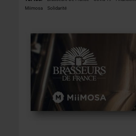
4 AOÛT 2026
|
LA GÉNÉRATION Z ET LA MODÉRATION RÉINVENTE
Miimosa
Solidarité
7 AOÛT 2026
|
LES EXPORTATIONS DE L’UE CHUTENT DE 11 % EN 