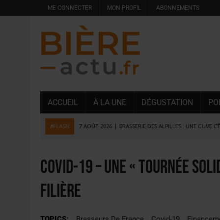
ME CONNECTER
MON PROFIL
ABONNEMENTS
ACCUEIL
À LA UNE
DÉGUSTATION
PO
#FLASH
7 AOÛT 2026
|
BRASSERIE DES ALPILLES : UNE CUVE C
7 AOÛT 2026
|
LA GRANDE RÉSERVE 2026 CÉLÈBRE LES 70 ANS DE
6 AOÛT 2026
|
SAVERNE : LA FÊTE DE LA BIÈRE SOUFFLE SA 15E B
Covid-19 – Une « Tournée soli
5 AOÛT 2026
|
HEINEKEN A SUPPRIMÉ 3 000 POSTES AU PREMIER
filière
5 AOÛT 2026
|
ISÈRE : LA BRASSERIE DU DAUPHINÉ AUGMENTE SA
4 AOÛT 2026
|
DESPERADOS AVENIDA : 3 INNOVATIONS LATINES D
TOPICS:
Brasseurs De France
Covid-19
Financeme