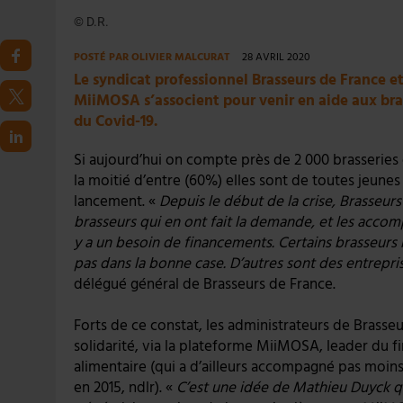
© D.R.
POSTÉ PAR
OLIVIER MALCURAT
28 AVRIL 2020
Le syndicat professionnel Brasseurs de France e
MiiMOSA s’associent pour venir en aide aux brass
du Covid-19.
Si aujourd’hui on compte près de 2 000 brasseries 
la moitié d’entre (60%) elles sont de toutes jeunes
lancement. «
Depuis le début de la crise, Brasseurs
brasseurs qui en ont fait la demande, et les accomp
y a un besoin de financements. Certains brasseurs n’
pas dans la bonne case. D’autres sont des entrepri
délégué général de Brasseurs de France.
Forts de ce constat, les administrateurs de Brasse
solidarité, via la plateforme MiiMOSA, leader du fi
alimentaire (qui a d’ailleurs accompagné pas moins 
en 2015, ndlr). «
C’est une idée de Mathieu Duyck q