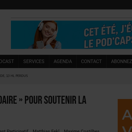
DCAST
SERVICES
AGENDA
CONTACT
ABONNEZ
ÈDE, 13 HL PERDUS
 LA CHIMAY BLEUE
OUGIE
daire » pour soutenir la
 SEMESTRE
 CAPACITÉ DE 50 %
E L’ÉTÉ
nt Participatif
Matthias Fekl
Maxime Costilhes