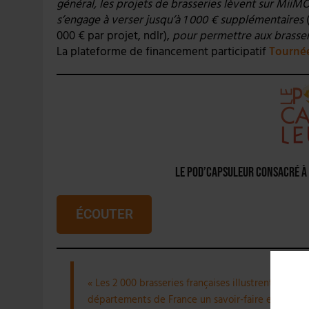
général, les projets de brasseries lèvent sur MiiM
s’engage à verser jusqu’à 1 000 € supplémentaires
(
000 € par projet, ndlr),
pour permettre aux brasseri
La plateforme de financement participatif
Tournée
Le Pod’capsuleur consacré à 
ÉCOUTER
« Les 2 000 brasseries françaises illustrent par le
départements de France un savoir-faire exceptionn