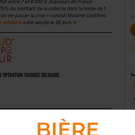
OSA entre 7 et 8 000 €. Brasseurs de France
15% du montant de la collecte dans la limite de 1
es de passer la crise
» conclut Maxime Costilhes.
 solidaire
a été lancée le 28 avril.
■
l’opération Tournée solidaire
ur diversité et leur présence dans tous les
el. Elles sont nombreuses, pour traverser la crise,