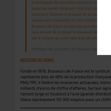
à développer de nouvelles initiatives, comme la li
beaucoup auront un besoin vital d’un coup de pou
précédent. Soutenir le brasseur de sa commune, de
emplois qu’il représente et c’est conforter l’ancr
Brasseurs de France se doit plus que jamais d’être
nous devons de protéger le maximum de brasseries 
soit à l’origine de cette opération de solidarité in
Matthias Fekl, président de Brasseurs de France
Brasseurs de France
Fondé en 1878, Brasseurs de France est le syndicat p
représente plus de 98% de la production français
PME/TPE. Il fédère les brasseries artisanales, histor
milliards d’euros de chiffre d’affaires. Secteur a
l’amont (orge et houblon) à l’aval (grande distributio
filière représentent 135 000 emplois pour un chiffr