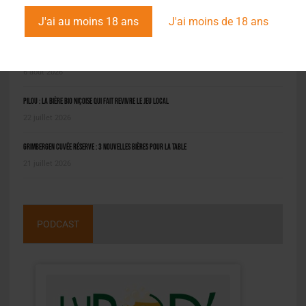
L'ACTU EN BREF
J'ai au moins 18 ans
J'ai moins de 18 ans
Molson Coors : bénéfice en net repli au deuxième trimestre
6 août 2026
Pilou : la bière bio niçoise qui fait revivre le jeu local
22 juillet 2026
Grimbergen Cuvée Réserve : 3 nouvelles bières pour la table
21 juillet 2026
PODCAST