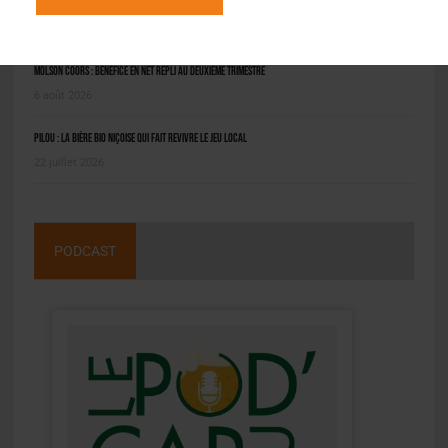
Saint-Omer : un engin prend feu à la brasserie, le conducteur hospitalisé
8 août 2026
Molson Coors : bénéfice en net repli au deuxième trimestre
6 août 2026
Pilou : la bière bio niçoise qui fait revivre le jeu local
22 juillet 2026
PODCAST