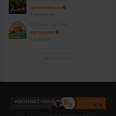
S’METEOR BIERFESCHT
Hochfelden (67)
12 SEP 2026
- 13 SEP 2026
BEER TOUR EVENT
Cambrai (59)
AFFICHER PLUS