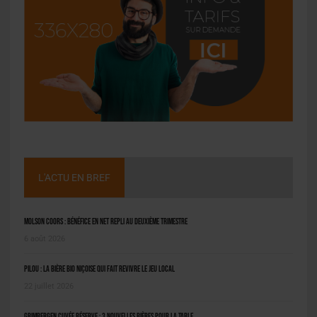
L'ACTU EN BREF
Molson Coors : bénéfice en net repli au deuxième trimestre
6 août 2026
Pilou : la bière bio niçoise qui fait revivre le jeu local
22 juillet 2026
Grimbergen Cuvée Réserve : 3 nouvelles bières pour la table