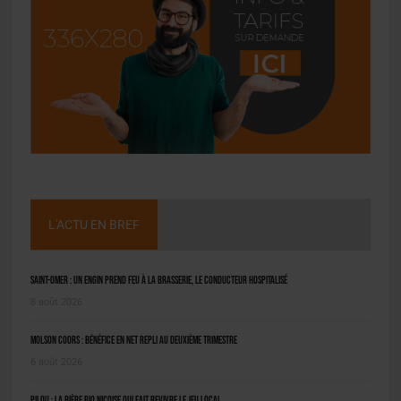
L'ACTU EN BREF
Saint-Omer : un engin prend feu à la brasserie, le conducteur hospitalisé
8 août 2026
Molson Coors : bénéfice en net repli au deuxième trimestre
6 août 2026
Pilou : la bière bio niçoise qui fait revivre le jeu local