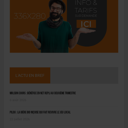
L'ACTU EN BREF
Molson Coors : bénéfice en net repli au deuxième trimestre
6 août 2026
Pilou : la bière bio niçoise qui fait revivre le jeu local
22 juillet 2026