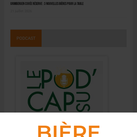
Grimbergen Cuvée Réserve : 3 nouvelles bières pour la table
21 juillet 2026
PODCAST