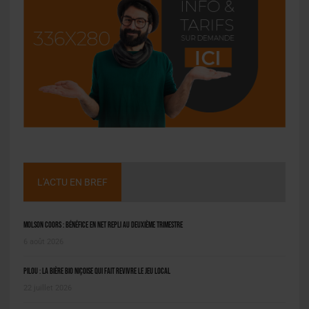
L'ACTU EN BREF
Molson Coors : bénéfice en net repli au deuxième trimestre
6 août 2026
Pilou : la bière bio niçoise qui fait revivre le jeu local
22 juillet 2026