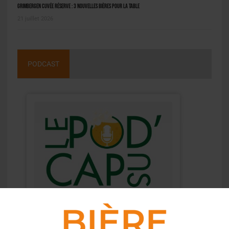
Grimbergen Cuvée Réserve : 3 nouvelles bières pour la table
21 juillet 2026
PODCAST