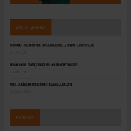
L'ACTU EN BREF
Saint-Omer : un engin prend feu à la brasserie, le conducteur hospitalisé
8 août 2026
Molson Coors : bénéfice en net repli au deuxième trimestre
6 août 2026
Pilou : la bière bio niçoise qui fait revivre le jeu local
22 juillet 2026
PODCAST