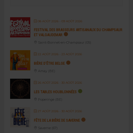
08 AOÛT 2026
- 09 AOÛT 2026
FESTIVAL DES BRASSEURS ARTISANAUX DU CHAMPSAUR
ET VALGAUDEMAR
Saint-Bonnet-en-Champsaur (05)
22 AOÛT 2026
- 23 AOÛT 2026
BIÈRE D’ÊTRE BELGE
Amay (BE)
26 AOÛT 2026
- 30 AOÛT 2026
LES TABLES HOUBLONNÉES
Poperinge (BE)
27 AOÛT 2026
- 30 AOÛT 2026
FÊTE DE LA BIÈRE DE SAVERNE
Saverne (67)