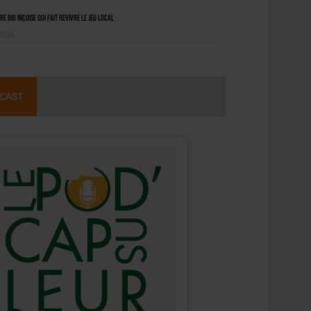
ère bio niçoise qui fait revivre le jeu local
 2026
CAST