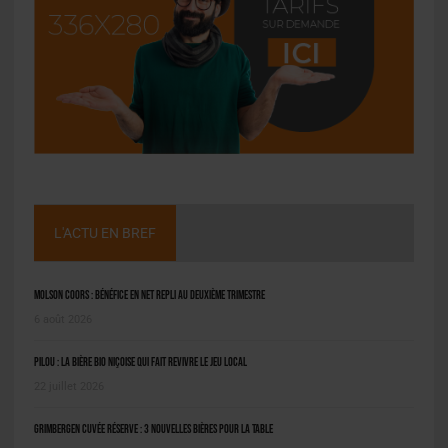
L'ACTU EN BREF
Molson Coors : bénéfice en net repli au deuxième trimestre
6 août 2026
Pilou : la bière bio niçoise qui fait revivre le jeu local
22 juillet 2026
Grimbergen Cuvée Réserve : 3 nouvelles bières pour la table