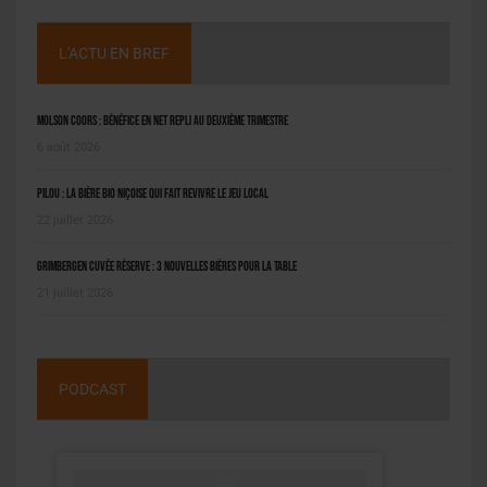
L'ACTU EN BREF
Molson Coors : bénéfice en net repli au deuxième trimestre
6 août 2026
Pilou : la bière bio niçoise qui fait revivre le jeu local
22 juillet 2026
Grimbergen Cuvée Réserve : 3 nouvelles bières pour la table
21 juillet 2026
PODCAST