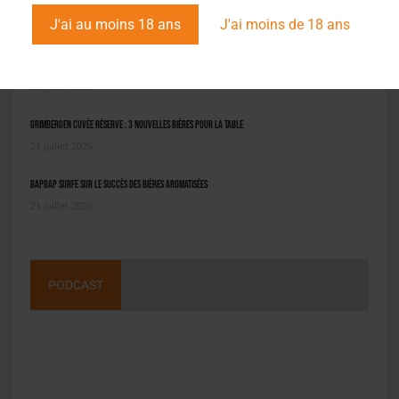
L'ACTU EN BREF
J'ai au moins 18 ans
J'ai moins de 18 ans
Pilou : la bière bio niçoise qui fait revivre le jeu local
22 juillet 2026
Grimbergen Cuvée Réserve : 3 nouvelles bières pour la table
21 juillet 2026
BAPBAP surfe sur le succès des bières aromatisées
21 juillet 2026
PODCAST