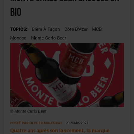
Bio
TOPICS:
Bière À Façon
Côte D'Azur
MCB
Monaco
Monte Carlo Beer
© Monte Carlo Beer
POSTÉ PAR
OLIVIER MALCURAT
23 MARS 2023
Quatre ans après son lancement, la marque