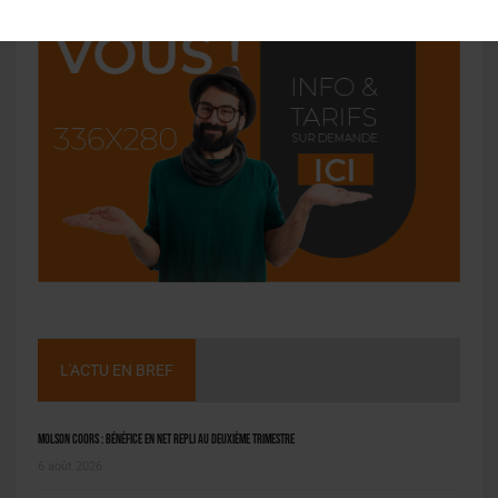
L'ACTU EN BREF
Molson Coors : bénéfice en net repli au deuxième trimestre
6 août 2026