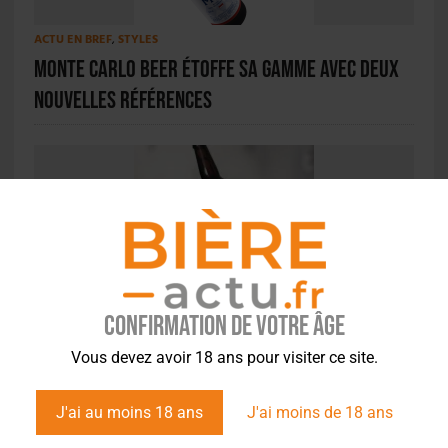
ACTU EN BREF
,
STYLES
Monte Carlo Beer étoffe sa gamme avec deux
nouvelles références
ACTUS
,
BRASSERIES
La Klaak s’en est prise une
Confirmation de votre âge
Vous devez avoir 18 ans pour visiter ce site.
J'ai au moins 18 ans
J'ai moins de 18 ans