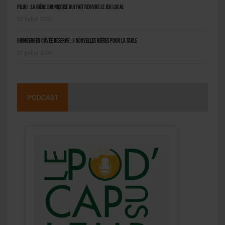
Pilou : la bière bio niçoise qui fait revivre le jeu local
22 juillet 2026
Grimbergen Cuvée Réserve : 3 nouvelles bières pour la table
21 juillet 2026
PODCAST