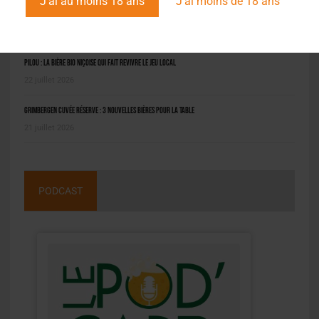
J'ai au moins 18 ans
J'ai moins de 18 ans
Molson Coors : bénéfice en net repli au deuxième trimestre
6 août 2026
Pilou : la bière bio niçoise qui fait revivre le jeu local
22 juillet 2026
Grimbergen Cuvée Réserve : 3 nouvelles bières pour la table
21 juillet 2026
PODCAST