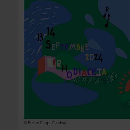
31 JUILLET 2026
|
JUIN EN CHR : LA BIÈRE RESTE EN TÊTE, POUR
6 AOÛT 2026
|
SAVERNE : LA FÊTE DE LA BIÈRE SOUFFLE SA 15E B
© Bezac Chope Festival