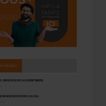
CTU EN BREF
 : bénéfice en net repli au deuxième trimestre
26
ère bio niçoise qui fait revivre le jeu local
 2026