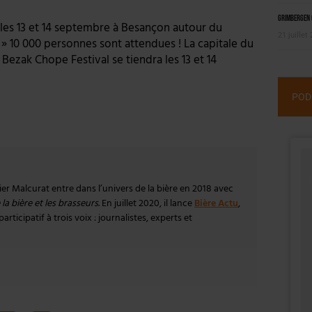
Grimbergen C
 les 13 et 14 septembre à Besançon autour du
21 juillet
» 10 000 personnes sont attendues ! La capitale du
 Bezak Chope Festival se tiendra les 13 et 14
POD
vier Malcurat entre dans l’univers de la bière en 2018 avec
la bière et les brasseurs
. En juillet 2020, il lance
Bière Actu
,
rticipatif à trois voix : journalistes, experts et