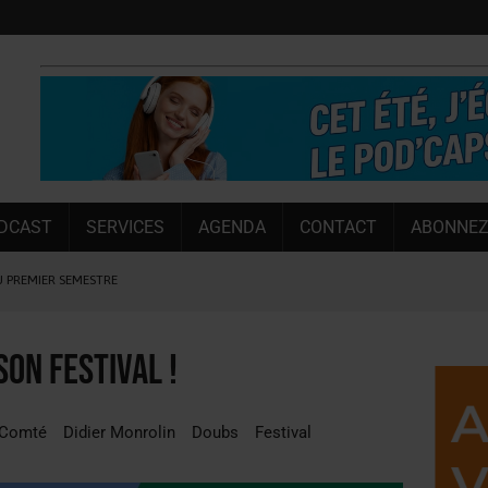
DCAST
SERVICES
AGENDA
CONTACT
ABONNEZ
U PREMIER SEMESTRE
 CAPACITÉ DE 50 %
E L’ÉTÉ
on festival !
NT LE MARCHÉ [ÉTUDE]
NY MARTIN
-Comté
Didier Monrolin
Doubs
Festival
, PIONNIÈRE EN ILLE-ET-VILAINE