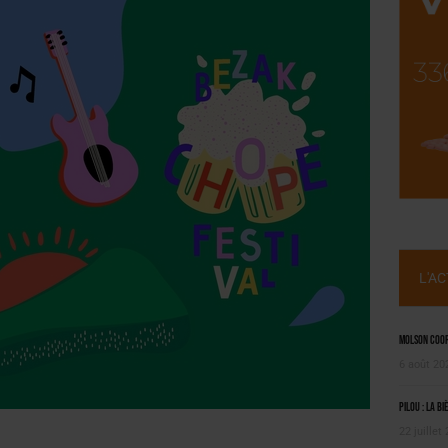
SUIVIE PAR LES NO/LOW [ÉTUDE]
OUGIE
L'A
Molson Coors
6 août 20
Pilou : la bi
22 juillet