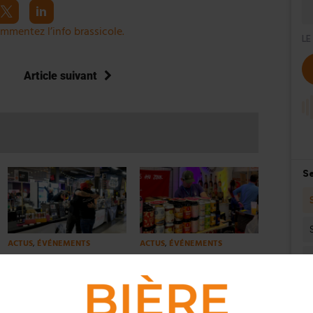
mmentez l’info brassicole.
Article suivant
ACTUS
,
ÉVÉNEMENTS
ACTUS
,
ÉVÉNEMENTS
De la sans alcool à la
Bière FestiVAL de Valenciennes
barriquée, le 8e Lyon Bière
: une première édition qui fait
Festival célèbre l’audace
mousse !
brassicole