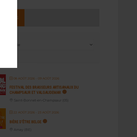
NEMENTS
08 AOÛT 2026
- 09 AOÛT 2026
FESTIVAL DES BRASSEURS ARTISANAUX DU
CHAMPSAUR ET VALGAUDEMAR
Saint-Bonnet-en-Champsaur (05)
22 AOÛT 2026
- 23 AOÛT 2026
BIÈRE D’ÊTRE BELGE
Amay (BE)