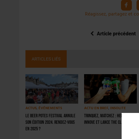
Réagissez, partagez et co
Article précédent
ARTICLES LIÉS
ACTUS
,
ÉVÉNEMENTS
ACTU EN BREF
,
INSOLITE
Le Beer Potes Festival annule
Trinquez, matchez : Heineken
son édition 2024. Rendez-vous
innove et lance The Clinker
en 2025 ?