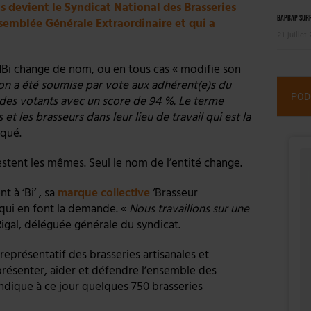
 devient le Syndicat National des Brasseries
BAPBAP surfe
emblée Générale Extraordinaire et qui a
21 juillet
SNBi change de nom, ou en tous cas « modifie son
on a été soumise par vote aux adhérent(e)s du
POD
 des votants avec un score de 94 %. Le terme
et les brasseurs dans leur lieu de travail qui est la
iqué.
estent les mêmes. Seul le nom de l’entité change.
 à ‘Bi’ , sa
marque collective
‘Brasseur
 qui en font la demande. «
Nous travaillons sur une
Rigal, déléguée générale du syndicat.
représentatif des brasseries artisanales et
résenter, aider et défendre l’ensemble des
ndique à ce jour quelques 750 brasseries