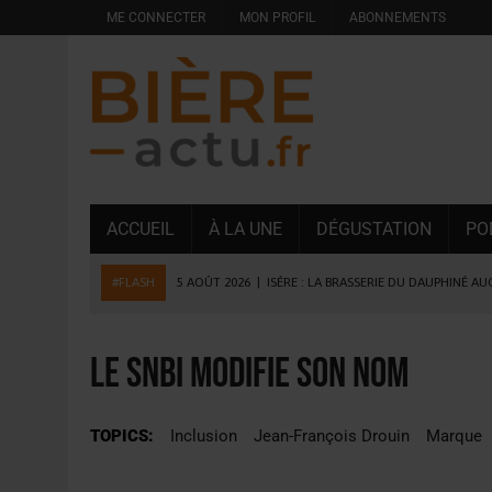
ME CONNECTER
MON PROFIL
ABONNEMENTS
ACCUEIL
À LA UNE
DÉGUSTATION
PO
#FLASH
5 AOÛT 2026
|
ISÈRE : LA BRASSERIE DU DAUPHINÉ A
4 AOÛT 2026
|
DESPERADOS AVENIDA : 3 INNOVATIONS LATINES D
4 AOÛT 2026
|
LA GÉNÉRATION Z ET LA MODÉRATION RÉINVENTE
Le SNBi modifie son nom
3 AOÛT 2026
|
CONSOMMATION : LA VISION DU GROUPE ANTHO
31 JUILLET 2026
|
PODCAST – BRASSERIE SAINTE COLOMBE, 30 ANS
TOPICS:
Inclusion
Jean-François Drouin
Marque
31 JUILLET 2026
|
JUIN EN CHR : LA BIÈRE RESTE EN TÊTE, POUR