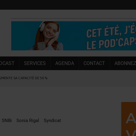
DCAST
SERVICES
AGENDA
CONTACT
ABONNEZ
UGMENTE SA CAPACITÉ DE 50 %
E L’ÉTÉ
NT LE MARCHÉ [ÉTUDE]
NY MARTIN
, PIONNIÈRE EN ILLE-ET-VILAINE
SNBi
Sonia Rigal
Syndicat
SUIVIE PAR LES NO/LOW [ÉTUDE]