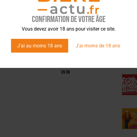
Confirmation de votre âge
ÉVÉ
Vous devez avoir 18 ans pour visiter ce site.
J'ai au moins 18 ans
J'ai moins de 18 ans
ACTUS
,
BRASSERIES
ACTUS
,
BRASSERIES
Sauvetage des brasseries : le
Thiriez, première brasserie à
SNBi veut un PGE spécial
obtenir la certification Artisan
en Or