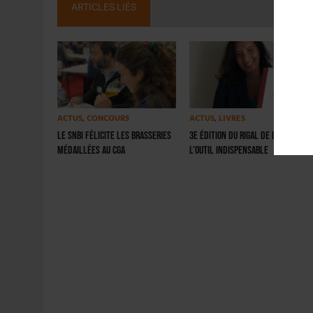
ARTICLES LIÉS
ACTUS
,
CONCOURS
ACTUS
,
LIVRES
Le SNBi félicite les brasseries
3e édition du Rigal de la Bière :
médaillées au CGA
l’outil indispensable