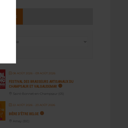
NEMENTS
08 AOÛT 2026
- 09 AOÛT 2026
FESTIVAL DES BRASSEURS ARTISANAUX DU
CHAMPSAUR ET VALGAUDEMAR
Saint-Bonnet-en-Champsaur (05)
22 AOÛT 2026
- 23 AOÛT 2026
BIÈRE D’ÊTRE BELGE
Amay (BE)