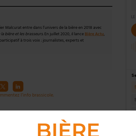
vier Malcurat entre dans l’univers de la bière en 2018 avec
la bière et les brasseurs
. En juillet 2020, il lance
Bière Actu
,
rticipatif à trois voix : journalistes, experts et
mmentez l’info brassicole.
Article suivant