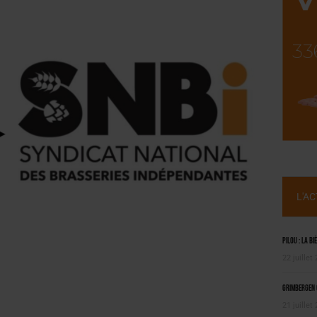
ILLE ALUMINIUM
 SEMESTRE
L'A
Pilou : la bi
22 juillet
Grimbergen C
21 juillet