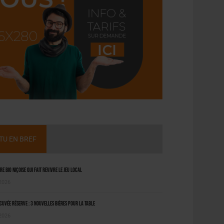
CTU EN BREF
ère bio niçoise qui fait revivre le jeu local
 2026
uvée Réserve : 3 nouvelles bières pour la table
 2026