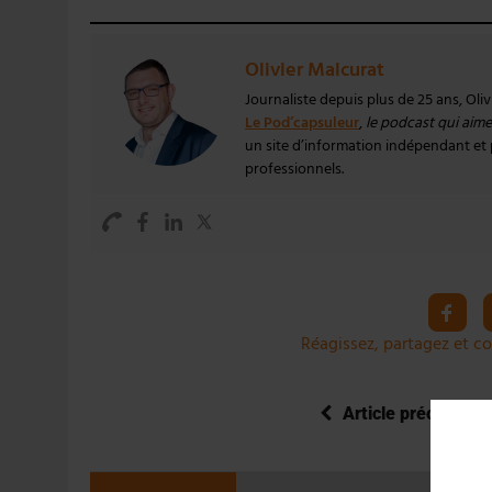
Olivier Malcurat
Journaliste depuis plus de 25 ans, Oli
Le Pod’capsuleur
,
le podcast qui aime 
un site d’information indépendant et pa
professionnels.
Réagissez, partagez et co
Article précédent