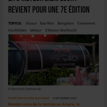
revient pour une 7e édition
TOPICS:
Alsace
Bas-Rhin
Biergarten
Événement
Hochfelden
Meteor
S’Meteor Bierfescht
© Bartosch Salmanski
POSTÉ PAR
OLIVIER MALCURAT
9 SEPTEMBRE 2024
Rendez-vous de la rentrée en Alsace, la