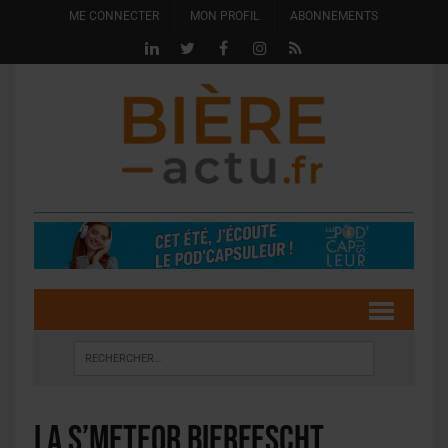
ME CONNECTER
MON PROFIL
ABONNEMENTS
La s’Meteor Bierfescht