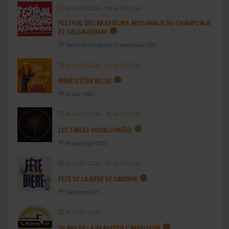
08 AOÛT 2026
- 09 AOÛT 2026
FESTIVAL DES BRASSEURS ARTISANAUX DU CHAMPSAUR
ET VALGAUDEMAR
Saint-Bonnet-en-Champsaur (05)
22 AOÛT 2026
- 23 AOÛT 2026
BIÈRE D’ÊTRE BELGE
Amay (BE)
26 AOÛT 2026
- 30 AOÛT 2026
LES TABLES HOUBLONNÉES
Poperinge (BE)
27 AOÛT 2026
- 30 AOÛT 2026
FÊTE DE LA BIÈRE DE SAVERNE
Saverne (67)
30 AOÛT 2026
20 ANS DE LA BRASSERIE L’ABREUVOIR