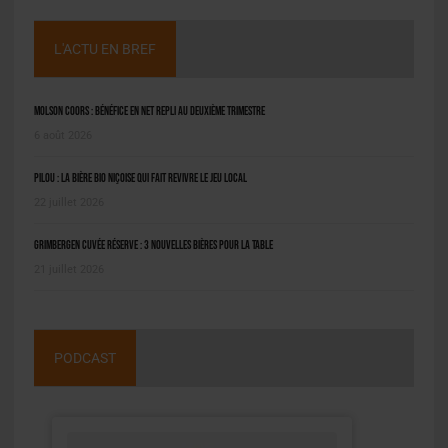
L'ACTU EN BREF
Molson Coors : bénéfice en net repli au deuxième trimestre
6 août 2026
Pilou : la bière bio niçoise qui fait revivre le jeu local
22 juillet 2026
Grimbergen Cuvée Réserve : 3 nouvelles bières pour la table
21 juillet 2026
PODCAST