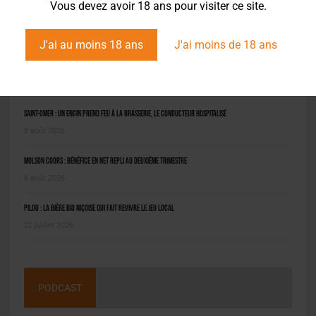
Vous devez avoir 18 ans pour visiter ce site.
J'ai au moins 18 ans
J'ai moins de 18 ans
L'ACTU EN BREF
Saint-Omer : un engin prend feu à la brasserie, le conducteur hospitalisé
8 août 2026
Molson Coors : bénéfice en net repli au deuxième trimestre
6 août 2026
Pilou : la bière bio niçoise qui fait revivre le jeu local
22 juillet 2026
PODCAST