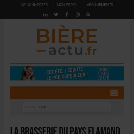
ME CONNECTER
MON PROFIL
ABONNEMENTS
La Brasserie du Pays Flamand