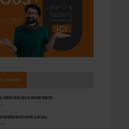
CTU EN BREF
 : bénéfice en net repli au deuxième trimestre
26
ère bio niçoise qui fait revivre le jeu local
 2026