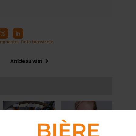
mmentez l’info brassicole.
Article suivant
ACCORDS
,
ACTUS
,
LIVRES
ACTUS
,
HISTOIRE
,
LIVRES