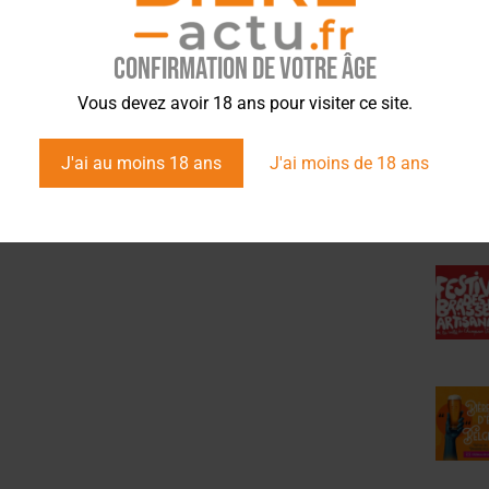
Nicole Darchambeau cuisine à
Progrès et évolutions :
la Gueuze Tilquin
l’avènement de la ‘craft beer’
Confirmation de votre âge
ÉVÉ
Vous devez avoir 18 ans pour visiter ce site.
J'ai au moins 18 ans
J'ai moins de 18 ans