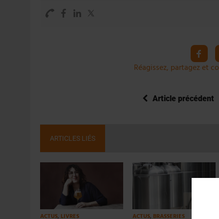
Réagissez, partagez et co
Article précédent
ARTICLES LIÉS
ACTUS
,
LIVRES
ACTUS
,
BRASSERIES