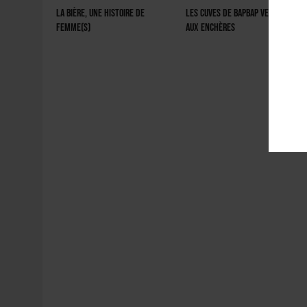
La bière, une histoire de
Les cuves de BAPBAP vendues
femme(s)
aux enchères