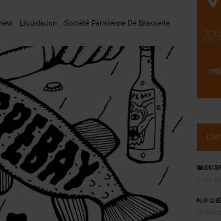
OUGIE
 SEMESTRE
view
Liquidation
Société Parisienne De Brasserie
L'A
Molson Coors
6 août 20
Pilou : la bi
22 juillet