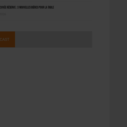
uvée Réserve : 3 nouvelles bières pour la table
 2026
CAST