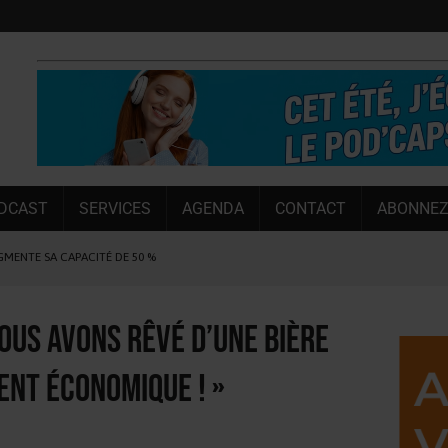
DCAST
SERVICES
AGENDA
CONTACT
ABONNEZ
UGMENTE SA CAPACITÉ DE 50 %
E L’ÉTÉ
NT LE MARCHÉ [ÉTUDE]
Nous avons rêvé d’une bière
NY MARTIN
ent économique ! »
, PIONNIÈRE EN ILLE-ET-VILAINE
 LA CHIMAY BLEUE