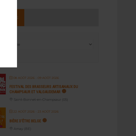
NEMENTS
08 AOÛT 2026
- 09 AOÛT 2026
FESTIVAL DES BRASSEURS ARTISANAUX DU
CHAMPSAUR ET VALGAUDEMAR
Saint-Bonnet-en-Champsaur (05)
22 AOÛT 2026
- 23 AOÛT 2026
BIÈRE D’ÊTRE BELGE
Amay (BE)