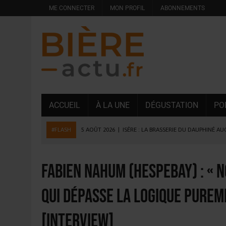
ME CONNECTER
MON PROFIL
ABONNEMENTS
ACCUEIL
À LA UNE
DÉGUSTATION
PO
#FLASH
5 AOÛT 2026
|
ISÈRE : LA BRASSERIE DU DAUPHINÉ A
4 AOÛT 2026
|
DESPERADOS AVENIDA : 3 INNOVATIONS LATINES D
4 AOÛT 2026
|
LA GÉNÉRATION Z ET LA MODÉRATION RÉINVENTE
Fabien Nahum (Hespebay) : « 
3 AOÛT 2026
|
CONSOMMATION : LA VISION DU GROUPE ANTHO
qui dépasse la logique purem
31 JUILLET 2026
|
PODCAST – BRASSERIE SAINTE COLOMBE, 30 ANS
7 AOÛT 2026
|
LA GRANDE RÉSERVE 2026 CÉLÈBRE LES 70 ANS DE
[INTERVIEW]