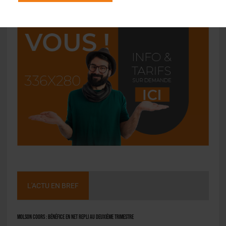
L'ACTU EN BREF
Molson Coors : bénéfice en net repli au deuxième trimestre