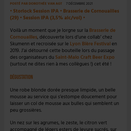
POSTÉ PAR
DOROTHÉE VAN AGT
7 DÉCEMBRE 2021
•
Storlock Session IPA
•
Brasserie de Cornouailles
(29)
•
Session IPA (3,5% alc/vol)
•
Voilà un moment que je lorgne sur la
Brasserie de
Cornouailles
, découverte lors d’une collab’ chez
Skumenn et recroisée sur le
Lyon Bière
F
estival
en
2019. J’ai détourné cette bouteille lors du passage
des organisateurs du
Saint-Malo Craft Beer Expo
(surtout ne dites rien à mes collègues !) cet été !
Dégustation
Une robe blonde dorée presque limpide, un belle
mousse au service qui s’estompe doucement pour
laisser un col de mousse aux bulles qui semblent un
peu grossières.
Un nez sur les agrumes, le zeste, le citron vert
accompagné de légers esters de levure sucrés, sur