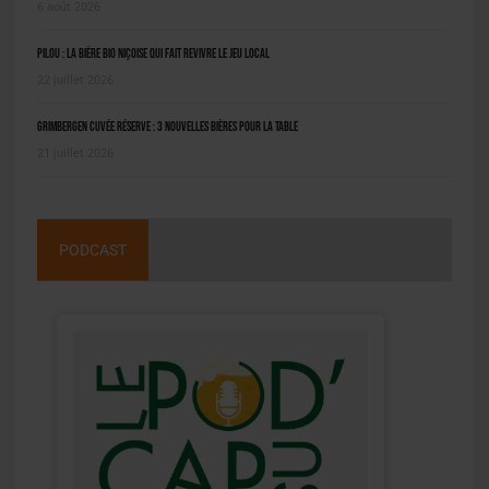
6 août 2026
Pilou : la bière bio niçoise qui fait revivre le jeu local
22 juillet 2026
Grimbergen Cuvée Réserve : 3 nouvelles bières pour la table
21 juillet 2026
PODCAST