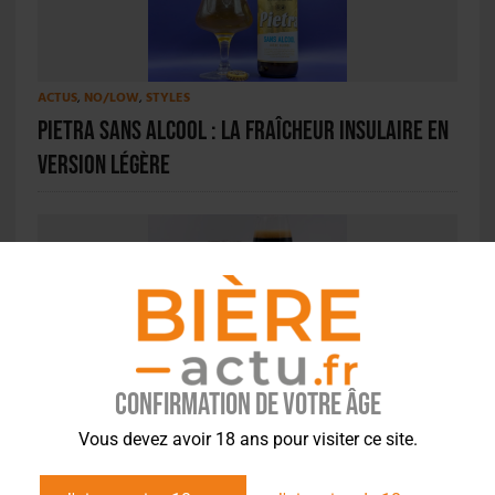
ACTUS
,
NO/LOW
,
STYLES
Pietra Sans Alcool : la fraîcheur insulaire en
version légère
ACTUS
Dégustation – Grizzly Microbrasserie –
Confirmation de votre âge
Velours Noir
Vous devez avoir 18 ans pour visiter ce site.