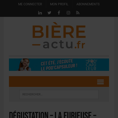
ME CONNECTER
MON PROFIL
ABONNEMENTS
Dégustation – La Furieuse –