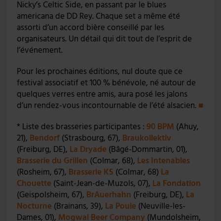
Nicky’s Celtic Side, en passant par le blues
americana de DD Rey. Chaque set a même été
assorti d’un accord bière conseillé par les
organisateurs. Un détail qui dit tout de l’esprit de
l’événement.
Pour les prochaines éditions, nul doute que ce
festival associatif et 100 % bénévole, né autour de
quelques verres entre amis, aura posé les jalons
d’un rendez-vous incontournable de l’été alsacien.
■
* Liste des brasseries participantes :
90 BPM
(Ahuy,
21),
Bendorf
(Strasbourg, 67),
Braukollektiv
(Freiburg, DE),
La Dryade
(Bâgé-Dommartin, 01),
Brasserie du Grillen
(Colmar, 68),
Les Intenables
(Rosheim, 67),
Brasserie KS
(Colmar, 68)
La
Chouette
(Saint-Jean-de-Muzols, 07),
La Fondation
(Geispolsheim, 67),
BrAuerhahn
(Freiburg, DE),
La
Nocturne
(Brainans, 39),
La Poule
(Neuville-les-
Dames, 01),
Mogwai Beer Company
(Mundolsheim,