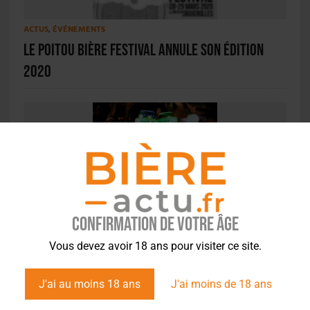
ACTUS
,
ÉVÉNEMENTS
Le Poitou Bière Festival annule son édition
2020
ACTU EN BREF
,
INSOLITE
Trinquez, matchez : Heineken innove et lance
Confirmation de votre âge
The Clinker
Vous devez avoir 18 ans pour visiter ce site.
J'ai au moins 18 ans
J'ai moins de 18 ans