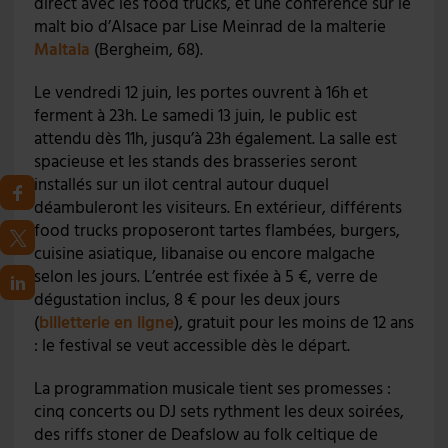
direct avec les food trucks, et une conférence sur le
malt bio d’Alsace par Lise Meinrad de la malterie
Maltala
(Bergheim, 68).
Le vendredi 12 juin, les portes ouvrent à 16h et
ferment à 23h. Le samedi 13 juin, le public est
attendu dès 11h, jusqu’à 23h également. La salle est
spacieuse et les stands des brasseries seront
installés sur un ilot central autour duquel
déambuleront les visiteurs. En extérieur, différents
food trucks proposeront tartes flambées, burgers,
cuisine asiatique, libanaise ou encore malgache
selon les jours. L’entrée est fixée à 5 €, verre de
dégustation inclus, 8 € pour les deux jours
(
billetterie en ligne
), gratuit pour les moins de 12 ans
: le festival se veut accessible dès le départ.
La programmation musicale tient ses promesses :
cinq concerts ou DJ sets rythment les deux soirées,
des riffs stoner de Deafslow au folk celtique de