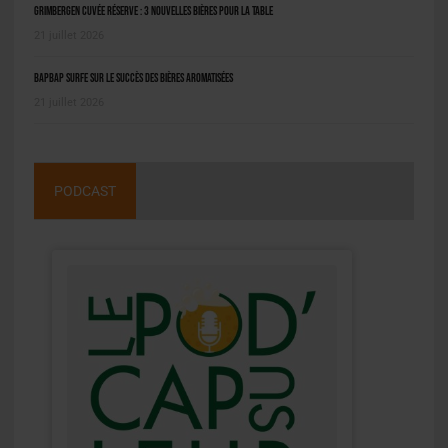
Grimbergen Cuvée Réserve : 3 nouvelles bières pour la table
21 juillet 2026
BAPBAP surfe sur le succès des bières aromatisées
21 juillet 2026
PODCAST