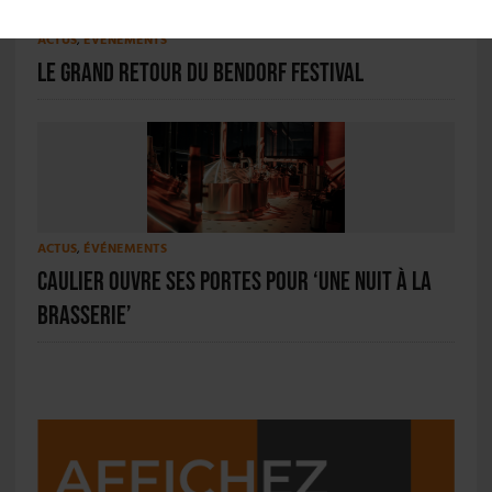
ACTUS
,
ÉVÉNEMENTS
Le grand retour du Bendorf Festival
ACTUS
,
ÉVÉNEMENTS
Caulier ouvre ses portes pour ‘Une nuit à la
brasserie’