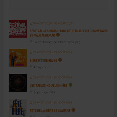
08 AOÛT 2026
- 09 AOÛT 2026
FESTIVAL DES BRASSEURS ARTISANAUX DU CHAMPSAUR
ET VALGAUDEMAR
Saint-Bonnet-en-Champsaur (05)
22 AOÛT 2026
- 23 AOÛT 2026
BIÈRE D’ÊTRE BELGE
Amay (BE)
26 AOÛT 2026
- 30 AOÛT 2026
LES TABLES HOUBLONNÉES
Poperinge (BE)
27 AOÛT 2026
- 30 AOÛT 2026
FÊTE DE LA BIÈRE DE SAVERNE