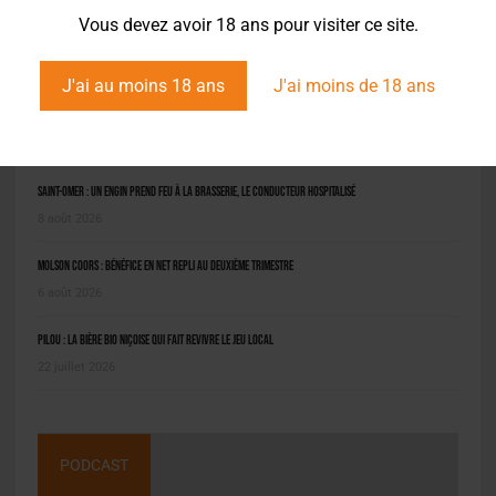
Vous devez avoir 18 ans pour visiter ce site.
J'ai au moins 18 ans
J'ai moins de 18 ans
L'ACTU EN BREF
Saint-Omer : un engin prend feu à la brasserie, le conducteur hospitalisé
8 août 2026
Molson Coors : bénéfice en net repli au deuxième trimestre
6 août 2026
Pilou : la bière bio niçoise qui fait revivre le jeu local
22 juillet 2026
PODCAST