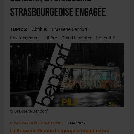
strasbourgeoise engagée
TOPICS:
Abribus
Brasserie Bendorf
Environnement
Filière
Grand Hamster
Solidarité
© Brasserie Bendorf
POSTÉ PAR
OLIVIER MALCURAT
15 MAI 2026
La Brasserie Bendorf regorge d’imagination