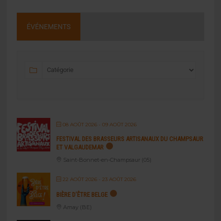
ÉVÉNEMENTS
08 AOÛT 2026
- 09 AOÛT 2026
FESTIVAL DES BRASSEURS ARTISANAUX DU CHAMPSAUR
ET VALGAUDEMAR
Saint-Bonnet-en-Champsaur (05)
22 AOÛT 2026
- 23 AOÛT 2026
BIÈRE D’ÊTRE BELGE
Amay (BE)