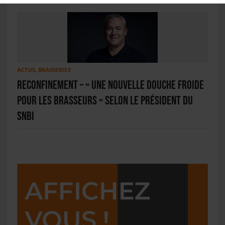
ACTUS
,
BRASSERIES
Reconfinement – « Une nouvelle douche froide
pour les brasseurs » selon le président du
SNBi