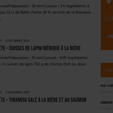
ILLE ALUMINIUM
nnesPréparation : 30 minCuisson : 3 h Ingrédients 4
 SEMESTRE
au 33 cl de Baltic Porter (8 % alc/vol) de la Brasserie
.
US
17 DÉCEMBRE 2025
te – Cuisses de lapin ibérique à la bière
nnesPréparation : 15 minCuisson : 1h10 Ingrédients
 : 4 cuisses de lapin 150 g de chorizo (fort ou doux
…
L'A
Pilou : la bi
US
11 DÉCEMBRE 2025
22 juillet
ête – Tiramisu salé à la bière et au saumon
Grimbergen C
21 juillet