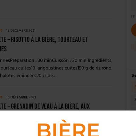
US
18 DÉCEMBRE 2021
ête – Risotto à la bière, tourteau et
nes
nnesPréparation : 30 minCuisson : 20 min Ingrédients
tourteau cuites10 langoustines cuites150 g de riz rond
chalotes émincées20 cl de…
US
10 DÉCEMBRE 2021
ête – Grenadin de veau à la bière, aux
s des bois et au paprika
nnesPréparation : 30minCuisson : 30 min Ingrédients
ceaux de grenadin de veau200g de champignons