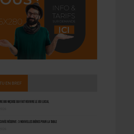
CTU EN BREF
ère bio niçoise qui fait revivre le jeu local
 2026
uvée Réserve : 3 nouvelles bières pour la table
 2026