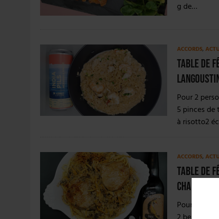
g de…
ACCORDS
,
ACT
Table de f
langousti
Pour 2 perso
5 pinces de 
à risotto2 é
ACCORDS
,
ACT
Table de f
champignon
Pour 2 perso
2 beaux mor