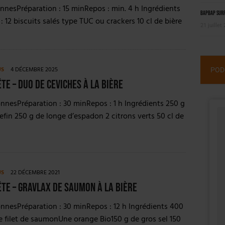
nnesPréparation : 15 minRepos : min. 4 h Ingrédients
BAPBAP surfe
: 12 biscuits salés type TUC ou crackers 10 cl de bière
21 juillet
US
4 DÉCEMBRE 2025
POD
ête – Duo de ceviches à la bière
nnesPréparation : 30 minRepos : 1 h Ingrédients 250 g
glefin 250 g de longe d’espadon 2 citrons verts 50 cl de
US
22 DÉCEMBRE 2021
ête – Gravlax de saumon à la bière
nnesPréparation : 30 minRepos : 12 h Ingrédients 400
 filet de saumonUne orange Bio150 g de gros sel 150