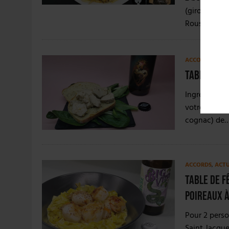
(girolles ou
Rousse…
ACCORDS
,
ACT
Table de fê
Ingrédients 
votre choix10
cognac) de
ACCORDS
,
ACT
Table de f
poireaux à
Pour 2 perso
Saint Jacques