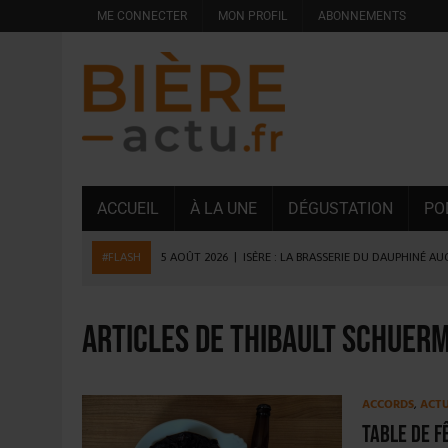
ME CONNECTER
MON PROFIL
ABONNEMENTS
ACCUEIL
À LA UNE
DÉGUSTATION
PO
#FLASH
5 AOÛT 2026
|
ISÈRE : LA BRASSERIE DU DAUPHINÉ A
4 AOÛT 2026
|
DESPERADOS AVENIDA : 3 INNOVATIONS LATINES D
4 AOÛT 2026
|
LA GÉNÉRATION Z ET LA MODÉRATION RÉINVENTE
Articles de Thibault Schuer
3 AOÛT 2026
|
CONSOMMATION : LA VISION DU GROUPE ANTHO
31 JUILLET 2026
|
PODCAST – BRASSERIE SAINTE COLOMBE, 30 ANS
ACCORDS
,
ACT
31 JUILLET 2026
|
JUIN EN CHR : LA BIÈRE RESTE EN TÊTE, POUR
Table de f