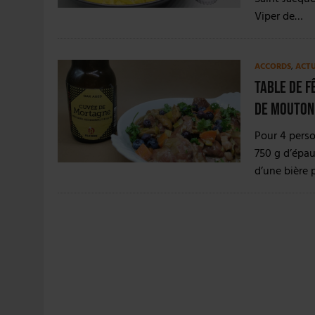
Viper de…
ACCORDS
,
ACT
Table de fê
de mouton
Pour 4 perso
750 g d’épau
d’une bière 