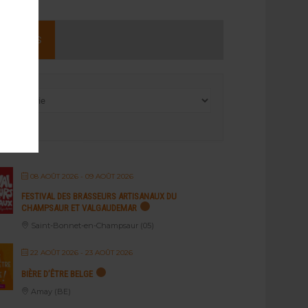
NEMENTS
08 AOÛT 2026
- 09 AOÛT 2026
FESTIVAL DES BRASSEURS ARTISANAUX DU
CHAMPSAUR ET VALGAUDEMAR
Saint-Bonnet-en-Champsaur (05)
22 AOÛT 2026
- 23 AOÛT 2026
BIÈRE D’ÊTRE BELGE
Amay (BE)