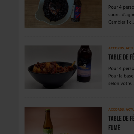
30 JUILLET 2026
|
EMBALLAGE DURABLE : LE BOOM DE LA BOUTE
Pour 4 perso
5 AOÛT 2026
|
HEINEKEN A SUPPRIMÉ 3 000 POSTES AU PREMIER
souris d’agne
Cambier 1 c…
ACCORDS
,
ACT
Table de fê
Pour 4 perso
Pour la base
selon votre
ACCORDS
,
ACT
Table de f
fumé