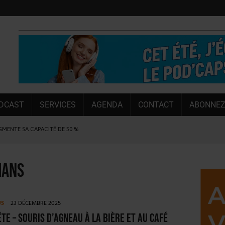
DCAST
SERVICES
AGENDA
CONTACT
ABONNEZ
UGMENTE SA CAPACITÉ DE 50 %
E L’ÉTÉ
NT LE MARCHÉ [ÉTUDE]
mans
NY MARTIN
, PIONNIÈRE EN ILLE-ET-VILAINE
US
23 DÉCEMBRE 2025
SUIVIE PAR LES NO/LOW [ÉTUDE]
ête – Souris d’agneau à la bière et au café