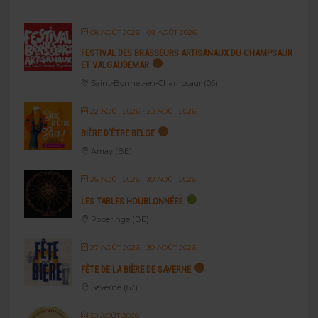
08 AOÛT 2026
- 09 AOÛT 2026
FESTIVAL DES BRASSEURS ARTISANAUX DU CHAMPSAUR
ET VALGAUDEMAR
Saint-Bonnet-en-Champsaur (05)
22 AOÛT 2026
- 23 AOÛT 2026
BIÈRE D’ÊTRE BELGE
Amay (BE)
26 AOÛT 2026
- 30 AOÛT 2026
LES TABLES HOUBLONNÉES
Poperinge (BE)
27 AOÛT 2026
- 30 AOÛT 2026
FÊTE DE LA BIÈRE DE SAVERNE
Saverne (67)
30 AOÛT 2026