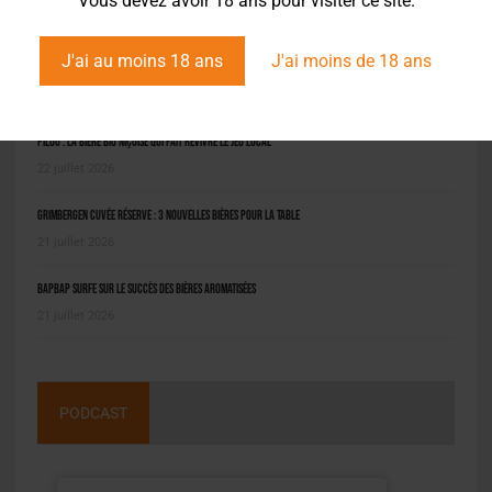
Vous devez avoir 18 ans pour visiter ce site.
J'ai au moins 18 ans
J'ai moins de 18 ans
L'ACTU EN BREF
Pilou : la bière bio niçoise qui fait revivre le jeu local
22 juillet 2026
Grimbergen Cuvée Réserve : 3 nouvelles bières pour la table
21 juillet 2026
BAPBAP surfe sur le succès des bières aromatisées
21 juillet 2026
PODCAST