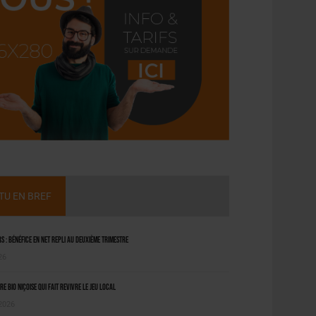
CTU EN BREF
 : bénéfice en net repli au deuxième trimestre
26
ère bio niçoise qui fait revivre le jeu local
 2026