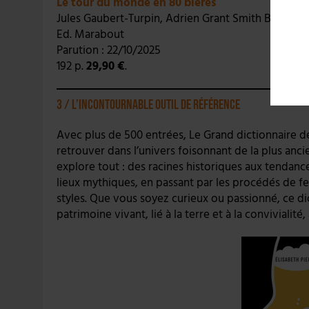
Le tour du monde en 80 bières
Jules Gaubert-Turpin, Adrien Grant Smith Bianchi, 
Ed. Marabout
Parution : 22/10/2025
192 p.
29,90 €
.
3 / L’incontournable outil de référence
Avec plus de 500 entrées, Le Grand dictionnaire d
retrouver dans l’univers foisonnant de la plus a
explore tout : des racines historiques aux tendanc
lieux mythiques, en passant par les procédés de fe
styles. Que vous soyez curieux ou passionné, ce d
patrimoine vivant, lié à la terre et à la convivialité