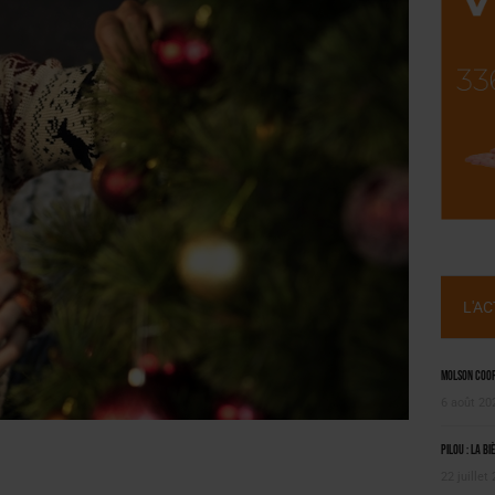
SUIVIE PAR LES NO/LOW [ÉTUDE]
OUGIE
L'A
Molson Coors
6 août 20
Pilou : la bi
22 juillet