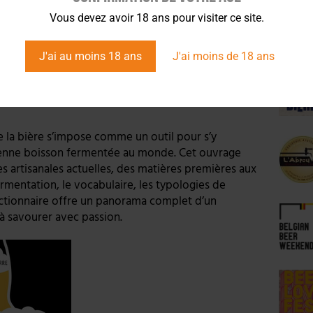
Charlie Garros
Vous devez avoir 18 ans pour visiter ce site.
J'ai au moins 18 ans
J'ai moins de 18 ans
e la bière s’impose comme un outil pour s’y
ncienne boisson fermentée au monde. Cet ouvrage
es artisanales actuelles, des matières premières aux
rmentation, le vocabulaire, les typologies de
ictionnaire offre un panorama complet d’un
, à savourer avec passion.