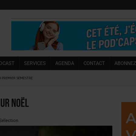
DCAST
SERVICES
AGENDA
CONTACT
ABONNEZ
U PREMIER SEMESTRE
 CAPACITÉ DE 50 %
E L’ÉTÉ
our Noël
NT LE MARCHÉ [ÉTUDE]
NY MARTIN
Sélection
, PIONNIÈRE EN ILLE-ET-VILAINE