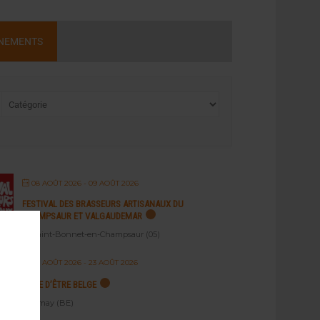
NEMENTS
08 AOÛT 2026
- 09 AOÛT 2026
FESTIVAL DES BRASSEURS ARTISANAUX DU
CHAMPSAUR ET VALGAUDEMAR
Saint-Bonnet-en-Champsaur (05)
22 AOÛT 2026
- 23 AOÛT 2026
BIÈRE D’ÊTRE BELGE
Amay (BE)