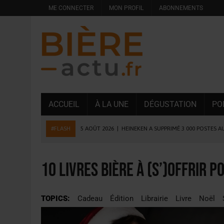
ME CONNECTER
MON PROFIL
ABONNEMENTS
ACCUEIL
À LA UNE
DÉGUSTATION
PO
#FLASH
5 AOÛT 2026
|
HEINEKEN A SUPPRIMÉ 3 000 POSTES A
5 AOÛT 2026
|
ISÈRE : LA BRASSERIE DU DAUPHINÉ AUGMENTE SA
4 AOÛT 2026
|
DESPERADOS AVENIDA : 3 INNOVATIONS LATINES D
10 livres bière à (s’)offrir p
4 AOÛT 2026
|
LA GÉNÉRATION Z ET LA MODÉRATION RÉINVENTE
3 AOÛT 2026
|
CONSOMMATION : LA VISION DU GROUPE ANTHO
TOPICS:
Cadeau
Édition
Librairie
Livre
Noël
31 JUILLET 2026
|
PODCAST – BRASSERIE SAINTE COLOMBE, 30 ANS