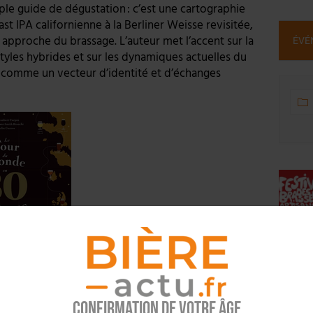
le guide de dégustation : c’est une cartographie
t IPA californienne à la Berliner Weisse revisitée,
 approche du brassage. L’auteur met l’accent sur la
ÉVÉ
styles hybrides et sur les dynamiques actuelles du
re comme un vecteur d’identité et d’échanges
Confirmation de votre âge