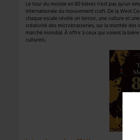
Le tour du monde en 80 bières n’est pas qu’un simp
internationale du mouvement craft. De la West Coas
chaque escale révèle un terroir, une culture et une
créativité des microbrasseries, sur la montée des 
marché mondial. À offrir à ceux qui voient la biè
culturels.