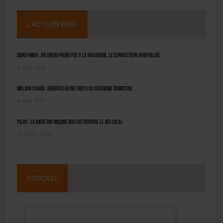
L'ACTU EN BREF
Saint-Omer : un engin prend feu à la brasserie, le conducteur hospitalisé
8 août 2026
Molson Coors : bénéfice en net repli au deuxième trimestre
6 août 2026
Pilou : la bière bio niçoise qui fait revivre le jeu local
22 juillet 2026
PODCAST