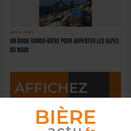
ACTUS
,
LIVRES
Un guide Rando-bière pour arpenter les Alpes
du Nord