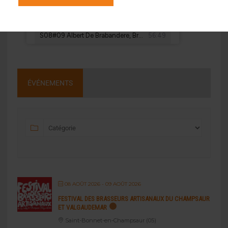
ÉVÉNEMENTS
08 AOÛT 2026
- 09 AOÛT 2026
FESTIVAL DES BRASSEURS ARTISANAUX DU CHAMPSAUR
ET VALGAUDEMAR
Saint-Bonnet-en-Champsaur (05)