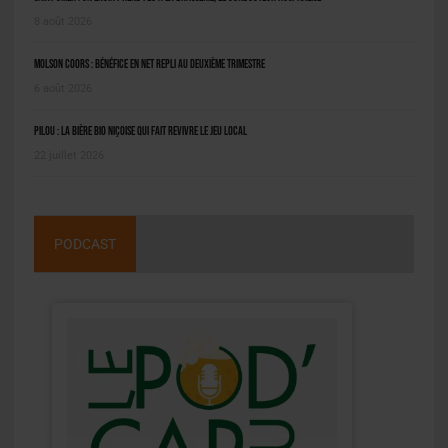
8 août 2026
Molson Coors : bénéfice en net repli au deuxième trimestre
6 août 2026
Pilou : la bière bio niçoise qui fait revivre le jeu local
22 juillet 2026
PODCAST