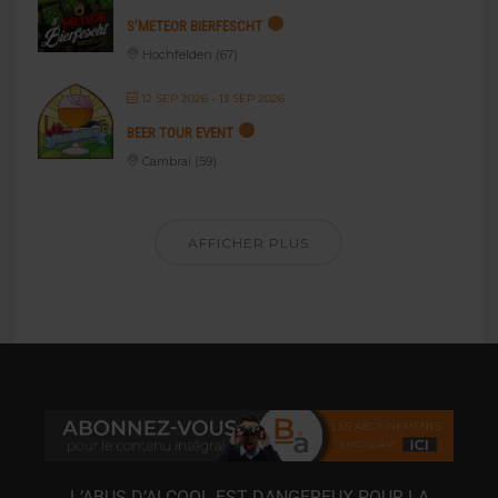
S’METEOR BIERFESCHT
Hochfelden (67)
12 SEP 2026
- 13 SEP 2026
BEER TOUR EVENT
Cambrai (59)
AFFICHER PLUS
L’ABUS D’ALCOOL EST DANGEREUX POUR LA