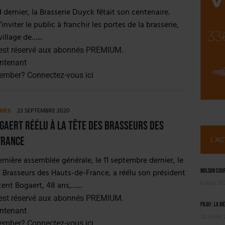
SUIVIE PAR LES NO/LOW [ÉTUDE]
dernier, la Brasserie Duyck fêtait son centenaire.
OUGIE
inviter le public à franchir les portes de la brasserie,
illage de…...
est réservé aux abonnés PREMIUM.
ntenant
member?
Connectez-vous ici
RIES
23 SEPTEMBRE 2020
gaert réélu à la tête des Brasseurs des
France
L'A
ernière assemblée générale, le 11 septembre dernier, le
 Brasseurs des Hauts-de-France, a réélu son président
Molson Coors
cent Bogaert, 48 ans,…...
6 août 20
est réservé aux abonnés PREMIUM.
Pilou : la bi
ntenant
22 juillet
member?
Connectez-vous ici