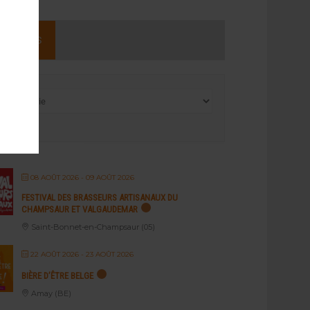
NEMENTS
08 AOÛT 2026
- 09 AOÛT 2026
FESTIVAL DES BRASSEURS ARTISANAUX DU
CHAMPSAUR ET VALGAUDEMAR
Saint-Bonnet-en-Champsaur (05)
22 AOÛT 2026
- 23 AOÛT 2026
BIÈRE D’ÊTRE BELGE
Amay (BE)