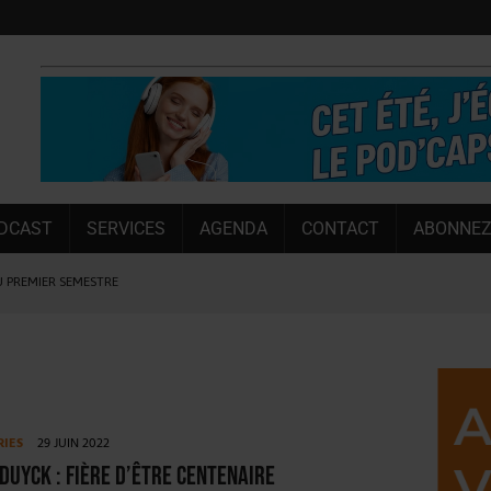
DCAST
SERVICES
AGENDA
CONTACT
ABONNEZ
U PREMIER SEMESTRE
 CAPACITÉ DE 50 %
E L’ÉTÉ
NT LE MARCHÉ [ÉTUDE]
NY MARTIN
RIES
29 JUIN 2022
, PIONNIÈRE EN ILLE-ET-VILAINE
Duyck : fière d’être centenaire