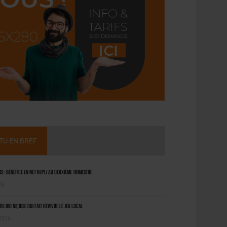
CTU EN BREF
 : bénéfice en net repli au deuxième trimestre
26
ère bio niçoise qui fait revivre le jeu local
 2026