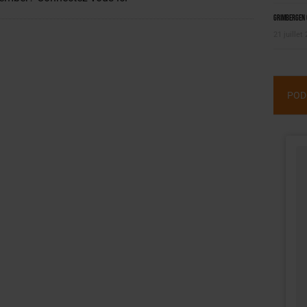
Grimbergen C
21 juillet
POD