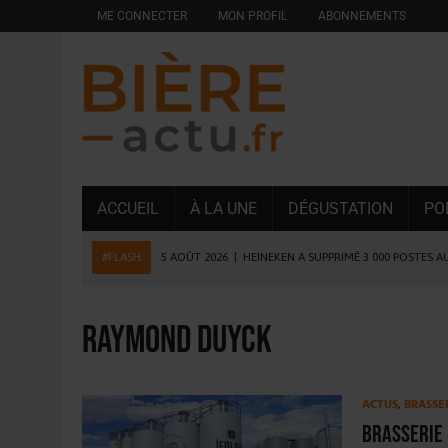
ME CONNECTER
MON PROFIL
ABONNEMENTS
ACCUEIL
À LA UNE
DÉGUSTATION
PO
#FLASH
5 AOÛT 2026
|
HEINEKEN A SUPPRIMÉ 3 000 POSTES A
5 AOÛT 2026
|
ISÈRE : LA BRASSERIE DU DAUPHINÉ AUGMENTE SA
4 AOÛT 2026
|
DESPERADOS AVENIDA : 3 INNOVATIONS LATINES D
Raymond Duyck
4 AOÛT 2026
|
LA GÉNÉRATION Z ET LA MODÉRATION RÉINVENTE
3 AOÛT 2026
|
CONSOMMATION : LA VISION DU GROUPE ANTHO
ACTUS
,
BRASSE
31 JUILLET 2026
|
PODCAST – BRASSERIE SAINTE COLOMBE, 30 ANS
Brasserie 