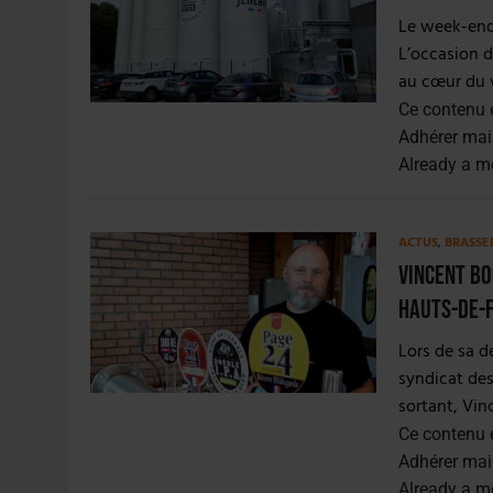
31 JUILLET 2026
|
JUIN EN CHR : LA BIÈRE RESTE EN TÊTE, POUR
Le week-end 
6 AOÛT 2026
|
SAVERNE : LA FÊTE DE LA BIÈRE SOUFFLE SA 15E B
L’occasion d’
au cœur du v
Ce contenu 
Adhérer mai
Already a 
ACTUS
,
BRASSE
Vincent Bo
Hauts-de-
Lors de sa d
syndicat des
sortant, Vin
Ce contenu 
Adhérer mai
Already a 