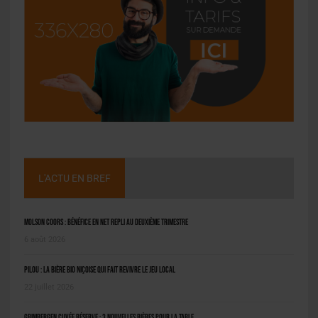
L'ACTU EN BREF
Molson Coors : bénéfice en net repli au deuxième trimestre
6 août 2026
Pilou : la bière bio niçoise qui fait revivre le jeu local
22 juillet 2026
Grimbergen Cuvée Réserve : 3 nouvelles bières pour la table