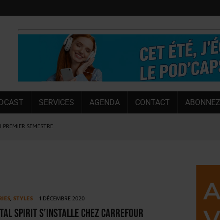
DCAST
SERVICES
AGENDA
CONTACT
ABONNEZ
U PREMIER SEMESTRE
 CAPACITÉ DE 50 %
E L’ÉTÉ
NT LE MARCHÉ [ÉTUDE]
NY MARTIN
RIES
,
STYLES
1 DÉCEMBRE 2020
, PIONNIÈRE EN ILLE-ET-VILAINE
tal Spirit s’installe chez Carrefour