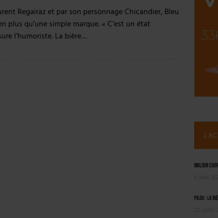
SUIVIE PAR LES NO/LOW [ÉTUDE]
aurent Regairaz et par son personnage Chicandier, Bleu
OUGIE
en plus qu’une simple marque. « C’est un état
ssure l’humoriste. La bière…
L'A
Molson Coors
6 août 20
Pilou : la bi
22 juillet