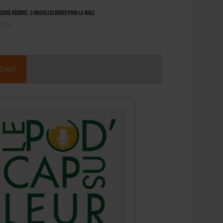
uvée Réserve : 3 nouvelles bières pour la table
 2026
CAST