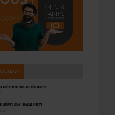
CTU EN BREF
 : bénéfice en net repli au deuxième trimestre
26
ère bio niçoise qui fait revivre le jeu local
 2026