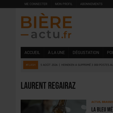
ME CONNECTER
MON PROFIL
ABONNEMENTS
ACCUEIL
À LA UNE
DÉGUSTATION
PO
#FLASH
5 AOÛT 2026
|
HEINEKEN A SUPPRIMÉ 3 000 POSTES A
5 AOÛT 2026
|
ISÈRE : LA BRASSERIE DU DAUPHINÉ AUGMENTE SA
4 AOÛT 2026
|
DESPERADOS AVENIDA : 3 INNOVATIONS LATINES D
laurent regairaz
4 AOÛT 2026
|
LA GÉNÉRATION Z ET LA MODÉRATION RÉINVENTE
3 AOÛT 2026
|
CONSOMMATION : LA VISION DU GROUPE ANTHO
ACTUS
,
BRASSE
31 JUILLET 2026
|
PODCAST – BRASSERIE SAINTE COLOMBE, 30 ANS
La Bleu Mé