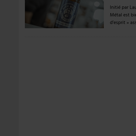
31 JUILLET 2026
|
JUIN EN CHR : LA BIÈRE RESTE EN TÊTE, POUR
Initié par L
6 AOÛT 2026
|
SAVERNE : LA FÊTE DE LA BIÈRE SOUFFLE SA 15E B
Métal est bi
d’esprit » a