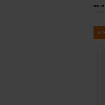
Grimbergen C
21 juillet
POD