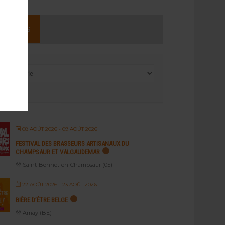
NEMENTS
08 AOÛT 2026
- 09 AOÛT 2026
FESTIVAL DES BRASSEURS ARTISANAUX DU
CHAMPSAUR ET VALGAUDEMAR
Saint-Bonnet-en-Champsaur (05)
22 AOÛT 2026
- 23 AOÛT 2026
BIÈRE D’ÊTRE BELGE
Amay (BE)